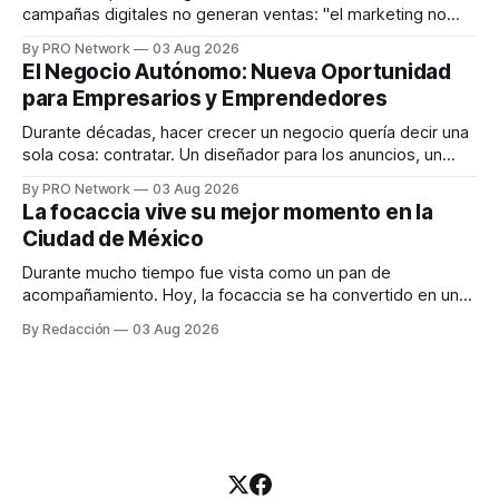
campañas digitales no generan ventas: "el marketing no
funciona". Sin embargo, para Marcelo Gutiérrez, CEO de
By PRO Network
03 Aug 2026
INTERIUS, el problema suele estar en otro lugar. Durante
El Negocio Autónomo: Nueva Oportunidad
una entrevista para el podcast SER PRO, el especialista en
para Empresarios y Emprendedores
marketing digital explicó que
Durante décadas, hacer crecer un negocio quería decir una
sola cosa: contratar. Un diseñador para los anuncios, un
especialista en marketing para las campañas, un copywriter
By PRO Network
03 Aug 2026
para los textos, alguien que supiera de publicidad digital
La focaccia vive su mejor momento en la
para encontrar prospectos, un vendedor para atender
Ciudad de México
llamadas y mensajes, y —con suerte— una persona
Durante mucho tiempo fue vista como un pan de
acompañamiento. Hoy, la focaccia se ha convertido en uno
de los platillos favoritos de quienes buscan cocina
By Redacción
03 Aug 2026
artesanal, ingredientes de calidad y experiencias que
invitan a compartir alrededor de la mesa. Durante mucho
tiempo, hablar de cocina italiana era siempre de