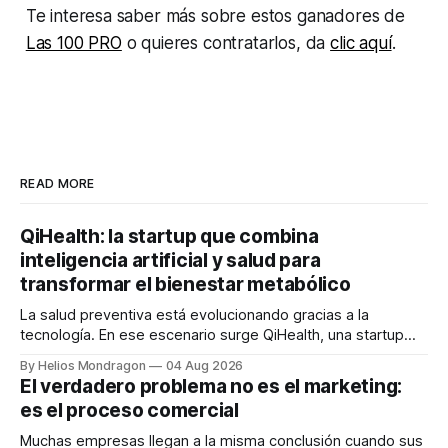
Te interesa saber más sobre estos ganadores de
Las 100 PRO
o quieres contratarlos, da
clic aquí
.
READ MORE
QiHealth: la startup que combina
inteligencia artificial y salud para
transformar el bienestar metabólico
La salud preventiva está evolucionando gracias a la
tecnología. En ese escenario surge QiHealth, una startup
que desarrolla un ecosistema digital capaz de integrar
By Helios Mondragon
04 Aug 2026
dispositivos inteligentes, inteligencia artificial y monitoreo
El verdadero problema no es el marketing:
en tiempo real para ayudar a las personas a tomar mejores
es el proceso comercial
decisiones sobre su salud metabólica. Su propuesta busca
responder
Muchas empresas llegan a la misma conclusión cuando sus