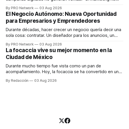
funciona". Sin embargo, para Marcelo Gutiérrez, CEO de
By PRO Network
03 Aug 2026
INTERIUS, el problema suele estar en otro lugar. Durante
El Negocio Autónomo: Nueva Oportunidad
una entrevista para el podcast SER PRO, el especialista en
para Empresarios y Emprendedores
marketing digital explicó que
Durante décadas, hacer crecer un negocio quería decir una
sola cosa: contratar. Un diseñador para los anuncios, un
especialista en marketing para las campañas, un copywriter
By PRO Network
03 Aug 2026
para los textos, alguien que supiera de publicidad digital
La focaccia vive su mejor momento en la
para encontrar prospectos, un vendedor para atender
Ciudad de México
llamadas y mensajes, y —con suerte— una persona
Durante mucho tiempo fue vista como un pan de
acompañamiento. Hoy, la focaccia se ha convertido en uno
de los platillos favoritos de quienes buscan cocina
By Redacción
03 Aug 2026
artesanal, ingredientes de calidad y experiencias que
invitan a compartir alrededor de la mesa. Durante mucho
tiempo, hablar de cocina italiana era siempre de