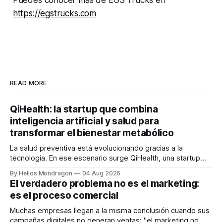
https://egstrucks.com
READ MORE
QiHealth: la startup que combina
inteligencia artificial y salud para
transformar el bienestar metabólico
La salud preventiva está evolucionando gracias a la
tecnología. En ese escenario surge QiHealth, una startup
que desarrolla un ecosistema digital capaz de integrar
By Helios Mondragon
04 Aug 2026
dispositivos inteligentes, inteligencia artificial y monitoreo
El verdadero problema no es el marketing:
en tiempo real para ayudar a las personas a tomar mejores
es el proceso comercial
decisiones sobre su salud metabólica. Su propuesta busca
responder
Muchas empresas llegan a la misma conclusión cuando sus
campañas digitales no generan ventas: "el marketing no