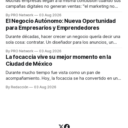
Muchas empresas llegan a la misma conclusión cuando sus
campañas digitales no generan ventas: "el marketing no
funciona". Sin embargo, para Marcelo Gutiérrez, CEO de
By PRO Network
03 Aug 2026
INTERIUS, el problema suele estar en otro lugar. Durante
El Negocio Autónomo: Nueva Oportunidad
una entrevista para el podcast SER PRO, el especialista en
para Empresarios y Emprendedores
marketing digital explicó que
Durante décadas, hacer crecer un negocio quería decir una
sola cosa: contratar. Un diseñador para los anuncios, un
especialista en marketing para las campañas, un copywriter
By PRO Network
03 Aug 2026
para los textos, alguien que supiera de publicidad digital
La focaccia vive su mejor momento en la
para encontrar prospectos, un vendedor para atender
Ciudad de México
llamadas y mensajes, y —con suerte— una persona
Durante mucho tiempo fue vista como un pan de
acompañamiento. Hoy, la focaccia se ha convertido en uno
de los platillos favoritos de quienes buscan cocina
By Redacción
03 Aug 2026
artesanal, ingredientes de calidad y experiencias que
invitan a compartir alrededor de la mesa. Durante mucho
tiempo, hablar de cocina italiana era siempre de