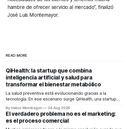
hambre de ofrecer servicio al mercado”, finalizó
José Luis Montemayor.
READ MORE
QiHealth: la startup que combina
inteligencia artificial y salud para
transformar el bienestar metabólico
La salud preventiva está evolucionando gracias a la
tecnología. En ese escenario surge QiHealth, una startup
que desarrolla un ecosistema digital capaz de integrar
By Helios Mondragon
04 Aug 2026
dispositivos inteligentes, inteligencia artificial y monitoreo
El verdadero problema no es el marketing:
en tiempo real para ayudar a las personas a tomar mejores
es el proceso comercial
decisiones sobre su salud metabólica. Su propuesta busca
responder