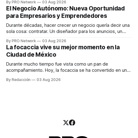
By PRO Network
03 Aug 2026
INTERIUS, el problema suele estar en otro lugar. Durante
El Negocio Autónomo: Nueva Oportunidad
una entrevista para el podcast SER PRO, el especialista en
para Empresarios y Emprendedores
marketing digital explicó que
Durante décadas, hacer crecer un negocio quería decir una
sola cosa: contratar. Un diseñador para los anuncios, un
especialista en marketing para las campañas, un copywriter
By PRO Network
03 Aug 2026
para los textos, alguien que supiera de publicidad digital
La focaccia vive su mejor momento en la
para encontrar prospectos, un vendedor para atender
Ciudad de México
llamadas y mensajes, y —con suerte— una persona
Durante mucho tiempo fue vista como un pan de
acompañamiento. Hoy, la focaccia se ha convertido en uno
de los platillos favoritos de quienes buscan cocina
By Redacción
03 Aug 2026
artesanal, ingredientes de calidad y experiencias que
invitan a compartir alrededor de la mesa. Durante mucho
tiempo, hablar de cocina italiana era siempre de