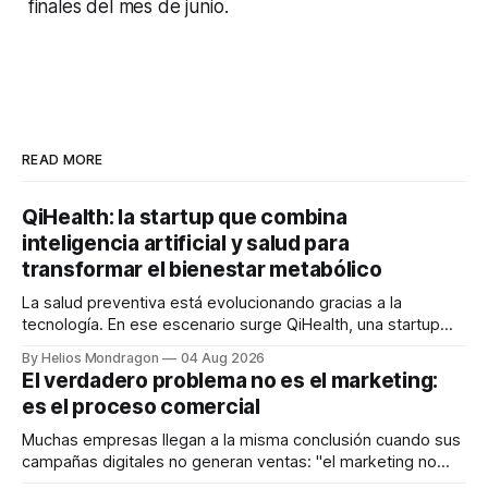
finales del mes de junio.
READ MORE
QiHealth: la startup que combina
inteligencia artificial y salud para
transformar el bienestar metabólico
La salud preventiva está evolucionando gracias a la
tecnología. En ese escenario surge QiHealth, una startup
que desarrolla un ecosistema digital capaz de integrar
By Helios Mondragon
04 Aug 2026
dispositivos inteligentes, inteligencia artificial y monitoreo
El verdadero problema no es el marketing:
en tiempo real para ayudar a las personas a tomar mejores
es el proceso comercial
decisiones sobre su salud metabólica. Su propuesta busca
responder
Muchas empresas llegan a la misma conclusión cuando sus
campañas digitales no generan ventas: "el marketing no
funciona". Sin embargo, para Marcelo Gutiérrez, CEO de