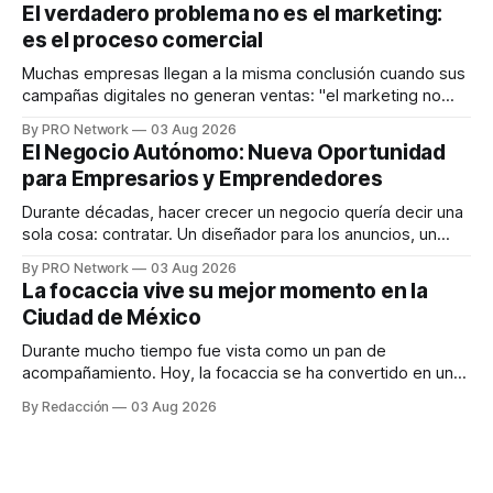
dispositivos inteligentes, inteligencia artificial y monitoreo
El verdadero problema no es el marketing:
en tiempo real para ayudar a las personas a tomar mejores
es el proceso comercial
decisiones sobre su salud metabólica. Su propuesta busca
responder
Muchas empresas llegan a la misma conclusión cuando sus
campañas digitales no generan ventas: "el marketing no
funciona". Sin embargo, para Marcelo Gutiérrez, CEO de
By PRO Network
03 Aug 2026
INTERIUS, el problema suele estar en otro lugar. Durante
El Negocio Autónomo: Nueva Oportunidad
una entrevista para el podcast SER PRO, el especialista en
para Empresarios y Emprendedores
marketing digital explicó que
Durante décadas, hacer crecer un negocio quería decir una
sola cosa: contratar. Un diseñador para los anuncios, un
especialista en marketing para las campañas, un copywriter
By PRO Network
03 Aug 2026
para los textos, alguien que supiera de publicidad digital
La focaccia vive su mejor momento en la
para encontrar prospectos, un vendedor para atender
Ciudad de México
llamadas y mensajes, y —con suerte— una persona
Durante mucho tiempo fue vista como un pan de
acompañamiento. Hoy, la focaccia se ha convertido en uno
de los platillos favoritos de quienes buscan cocina
By Redacción
03 Aug 2026
artesanal, ingredientes de calidad y experiencias que
invitan a compartir alrededor de la mesa. Durante mucho
tiempo, hablar de cocina italiana era siempre de