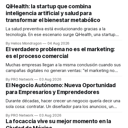
QiHealth: la startup que combina
inteligencia artificial y salud para
transformar el bienestar metabólico
La salud preventiva está evolucionando gracias a la
tecnología. En ese escenario surge QiHealth, una startup
que desarrolla un ecosistema digital capaz de integrar
By Helios Mondragon
04 Aug 2026
dispositivos inteligentes, inteligencia artificial y monitoreo
El verdadero problema no es el marketing:
en tiempo real para ayudar a las personas a tomar mejores
es el proceso comercial
decisiones sobre su salud metabólica. Su propuesta busca
responder
Muchas empresas llegan a la misma conclusión cuando sus
campañas digitales no generan ventas: "el marketing no
funciona". Sin embargo, para Marcelo Gutiérrez, CEO de
By PRO Network
03 Aug 2026
INTERIUS, el problema suele estar en otro lugar. Durante
El Negocio Autónomo: Nueva Oportunidad
una entrevista para el podcast SER PRO, el especialista en
para Empresarios y Emprendedores
marketing digital explicó que
Durante décadas, hacer crecer un negocio quería decir una
sola cosa: contratar. Un diseñador para los anuncios, un
especialista en marketing para las campañas, un copywriter
By PRO Network
03 Aug 2026
para los textos, alguien que supiera de publicidad digital
La focaccia vive su mejor momento en la
para encontrar prospectos, un vendedor para atender