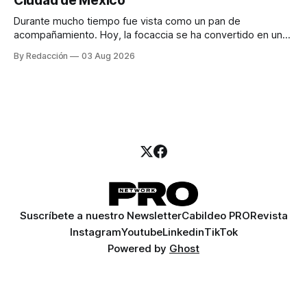
Ciudad de México
llamadas y mensajes, y —con suerte— una persona
Durante mucho tiempo fue vista como un pan de
acompañamiento. Hoy, la focaccia se ha convertido en uno
de los platillos favoritos de quienes buscan cocina
By Redacción
03 Aug 2026
artesanal, ingredientes de calidad y experiencias que
invitan a compartir alrededor de la mesa. Durante mucho
tiempo, hablar de cocina italiana era siempre de
Suscríbete a nuestro Newsletter
Cabildeo PRO
Revista
Instagram
Youtube
Linkedin
TikTok
Powered by
Ghost