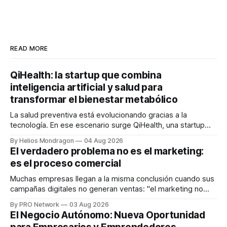
READ MORE
QiHealth: la startup que combina
inteligencia artificial y salud para
transformar el bienestar metabólico
La salud preventiva está evolucionando gracias a la
tecnología. En ese escenario surge QiHealth, una startup
que desarrolla un ecosistema digital capaz de integrar
By Helios Mondragon
04 Aug 2026
dispositivos inteligentes, inteligencia artificial y monitoreo
El verdadero problema no es el marketing:
en tiempo real para ayudar a las personas a tomar mejores
es el proceso comercial
decisiones sobre su salud metabólica. Su propuesta busca
responder
Muchas empresas llegan a la misma conclusión cuando sus
campañas digitales no generan ventas: "el marketing no
funciona". Sin embargo, para Marcelo Gutiérrez, CEO de
By PRO Network
03 Aug 2026
INTERIUS, el problema suele estar en otro lugar. Durante
El Negocio Autónomo: Nueva Oportunidad
una entrevista para el podcast SER PRO, el especialista en