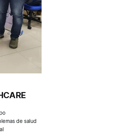
 FHCARE
mpo
oblemas de salud
al