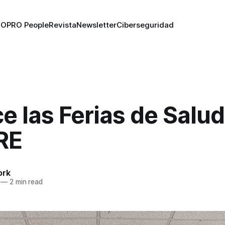
RO
PRO People
Revista
Newsletter
Ciberseguridad
 las Ferias de Salud
RE
ork
—
2 min read