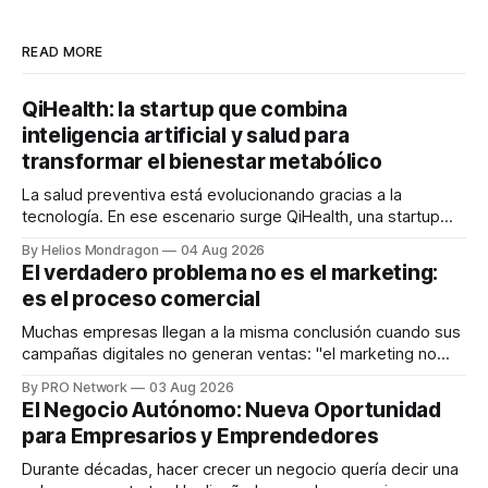
READ MORE
QiHealth: la startup que combina
inteligencia artificial y salud para
transformar el bienestar metabólico
La salud preventiva está evolucionando gracias a la
tecnología. En ese escenario surge QiHealth, una startup
que desarrolla un ecosistema digital capaz de integrar
By Helios Mondragon
04 Aug 2026
dispositivos inteligentes, inteligencia artificial y monitoreo
El verdadero problema no es el marketing:
en tiempo real para ayudar a las personas a tomar mejores
es el proceso comercial
decisiones sobre su salud metabólica. Su propuesta busca
responder
Muchas empresas llegan a la misma conclusión cuando sus
campañas digitales no generan ventas: "el marketing no
funciona". Sin embargo, para Marcelo Gutiérrez, CEO de
By PRO Network
03 Aug 2026
INTERIUS, el problema suele estar en otro lugar. Durante
El Negocio Autónomo: Nueva Oportunidad
una entrevista para el podcast SER PRO, el especialista en
para Empresarios y Emprendedores
marketing digital explicó que
Durante décadas, hacer crecer un negocio quería decir una