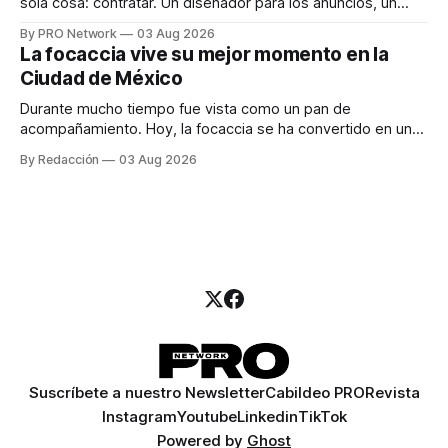
sola cosa: contratar. Un diseñador para los anuncios, un
especialista en marketing para las campañas, un copywriter
By PRO Network
03 Aug 2026
para los textos, alguien que supiera de publicidad digital
La focaccia vive su mejor momento en la
para encontrar prospectos, un vendedor para atender
Ciudad de México
llamadas y mensajes, y —con suerte— una persona
Durante mucho tiempo fue vista como un pan de
acompañamiento. Hoy, la focaccia se ha convertido en uno
de los platillos favoritos de quienes buscan cocina
By Redacción
03 Aug 2026
artesanal, ingredientes de calidad y experiencias que
invitan a compartir alrededor de la mesa. Durante mucho
tiempo, hablar de cocina italiana era siempre de
Suscríbete a nuestro Newsletter
Cabildeo PRO
Revista
Instagram
Youtube
Linkedin
TikTok
Powered by
Ghost