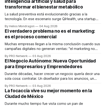
inteligencia artificial y salud para
transformar el bienestar metabólico
La salud preventiva está evolucionando gracias a la
tecnología. En ese escenario surge QiHealth, una startup
que desarrolla un ecosistema digital capaz de integrar
By Helios Mondragon
04 Aug 2026
dispositivos inteligentes, inteligencia artificial y monitoreo
El verdadero problema no es el marketing:
en tiempo real para ayudar a las personas a tomar mejores
es el proceso comercial
decisiones sobre su salud metabólica. Su propuesta busca
responder
Muchas empresas llegan a la misma conclusión cuando sus
campañas digitales no generan ventas: "el marketing no
funciona". Sin embargo, para Marcelo Gutiérrez, CEO de
By PRO Network
03 Aug 2026
INTERIUS, el problema suele estar en otro lugar. Durante
El Negocio Autónomo: Nueva Oportunidad
una entrevista para el podcast SER PRO, el especialista en
para Empresarios y Emprendedores
marketing digital explicó que
Durante décadas, hacer crecer un negocio quería decir una
sola cosa: contratar. Un diseñador para los anuncios, un
especialista en marketing para las campañas, un copywriter
By PRO Network
03 Aug 2026
para los textos, alguien que supiera de publicidad digital
La focaccia vive su mejor momento en la
para encontrar prospectos, un vendedor para atender
Ciudad de México
llamadas y mensajes, y —con suerte— una persona
Durante mucho tiempo fue vista como un pan de