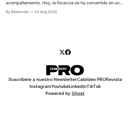
acompañamiento. Hoy, la focaccia se ha convertido en uno
de los platillos favoritos de quienes buscan cocina
By Redacción
03 Aug 2026
artesanal, ingredientes de calidad y experiencias que
invitan a compartir alrededor de la mesa. Durante mucho
tiempo, hablar de cocina italiana era siempre de
Suscríbete a nuestro Newsletter
Cabildeo PRO
Revista
Instagram
Youtube
Linkedin
TikTok
Powered by
Ghost