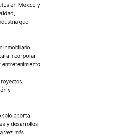
ctos en México y
alidad,
ndustria que
inmobiliario.
para incorporar
 entretenimiento.
proyectos
ión y
 solo aporta
es y desarrollos
da vez más