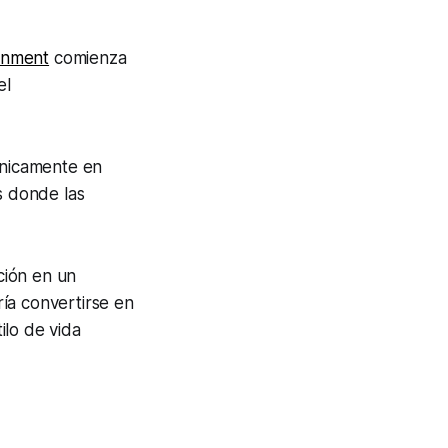
inment
comienza
el
únicamente en
s donde las
ción en un
ía convertirse en
ilo de vida