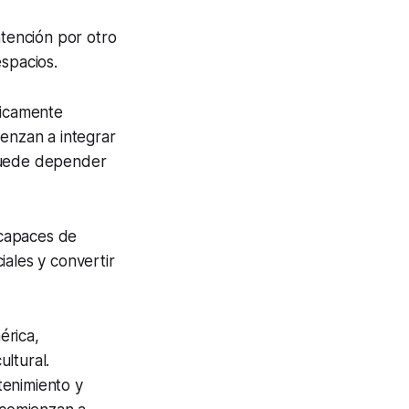
atención por otro
espacios.
nicamente
ienzan a integrar
 puede depender
 capaces de
iales y convertir
érica,
ltural.
tenimiento y