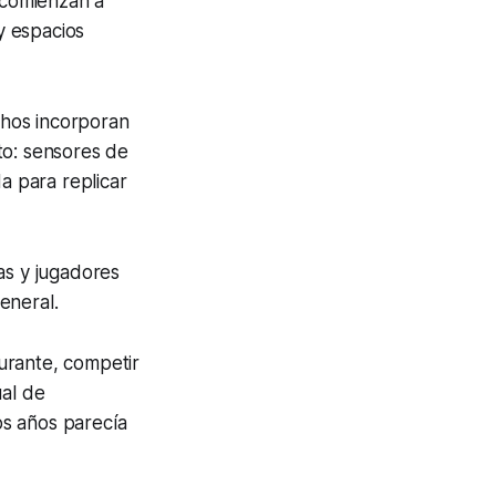
r comienzan a
y espacios
uchos incorporan
to: sensores de
a para replicar
as y jugadores
eneral.
urante, competir
ual de
os años parecía