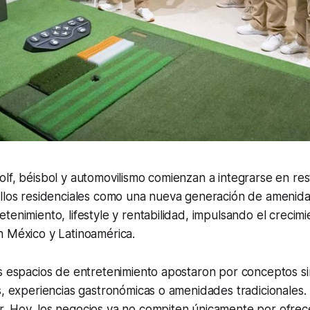
lf, béisbol y automovilismo comienzan a integrarse en res
ollos residenciales como una nueva generación de amenid
tenimiento, lifestyle y rentabilidad, impulsando el crecimi
n México y Latinoamérica.
 espacios de entretenimiento apostaron por conceptos sim
s, experiencias gastronómicas o amenidades tradicionales.
. Hoy, los negocios ya no compiten únicamente por ofrec