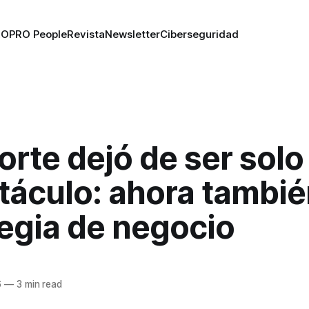
RO
PRO People
Revista
Newsletter
Ciberseguridad
orte dejó de ser solo
táculo: ahora tambié
egia de negocio
n
6
—
3 min read