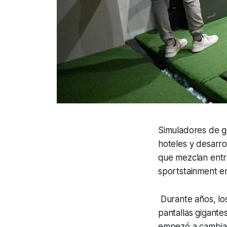
Simuladores de go
hoteles y desarr
que mezclan entre
sportstainment e
Durante años, los
pantallas gigante
empezó a cambiar