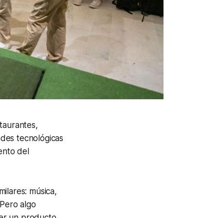
taurantes,
ades tecnológicas
ento del
ilares: música,
 Pero algo
er un producto,