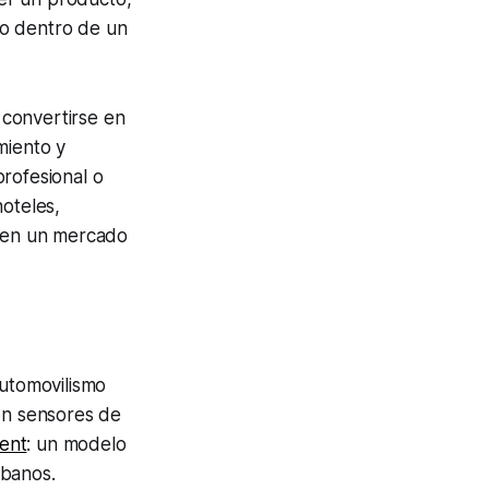
po dentro de un
 convertirse en
miento y
rofesional o
hoteles,
e en un mercado
automovilismo
con sensores de
ent
: un modelo
rbanos.