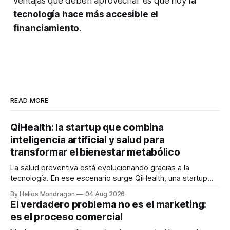
ventajas que deben aprovechar es que hoy
la
tecnología hace más accesible el
financiamiento
.
READ MORE
QiHealth: la startup que combina
inteligencia artificial y salud para
transformar el bienestar metabólico
La salud preventiva está evolucionando gracias a la
tecnología. En ese escenario surge QiHealth, una startup
que desarrolla un ecosistema digital capaz de integrar
By Helios Mondragon
04 Aug 2026
dispositivos inteligentes, inteligencia artificial y monitoreo
El verdadero problema no es el marketing:
en tiempo real para ayudar a las personas a tomar mejores
es el proceso comercial
decisiones sobre su salud metabólica. Su propuesta busca
responder