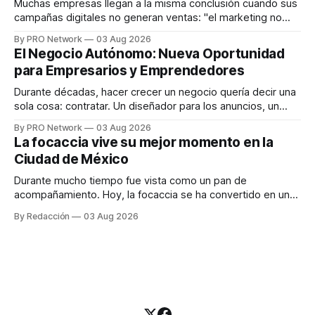
Muchas empresas llegan a la misma conclusión cuando sus
campañas digitales no generan ventas: "el marketing no
funciona". Sin embargo, para Marcelo Gutiérrez, CEO de
By PRO Network
03 Aug 2026
INTERIUS, el problema suele estar en otro lugar. Durante
El Negocio Autónomo: Nueva Oportunidad
una entrevista para el podcast SER PRO, el especialista en
para Empresarios y Emprendedores
marketing digital explicó que
Durante décadas, hacer crecer un negocio quería decir una
sola cosa: contratar. Un diseñador para los anuncios, un
especialista en marketing para las campañas, un copywriter
By PRO Network
03 Aug 2026
para los textos, alguien que supiera de publicidad digital
La focaccia vive su mejor momento en la
para encontrar prospectos, un vendedor para atender
Ciudad de México
llamadas y mensajes, y —con suerte— una persona
Durante mucho tiempo fue vista como un pan de
acompañamiento. Hoy, la focaccia se ha convertido en uno
de los platillos favoritos de quienes buscan cocina
By Redacción
03 Aug 2026
artesanal, ingredientes de calidad y experiencias que
invitan a compartir alrededor de la mesa. Durante mucho
tiempo, hablar de cocina italiana era siempre de