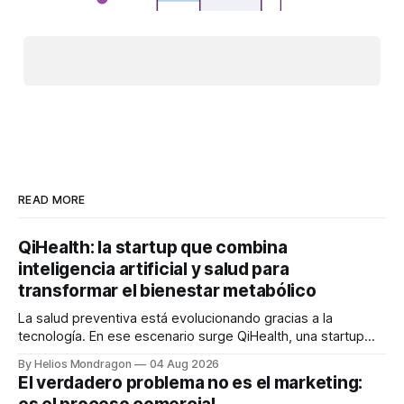
READ MORE
QiHealth: la startup que combina
inteligencia artificial y salud para
transformar el bienestar metabólico
La salud preventiva está evolucionando gracias a la
tecnología. En ese escenario surge QiHealth, una startup
que desarrolla un ecosistema digital capaz de integrar
By Helios Mondragon
04 Aug 2026
dispositivos inteligentes, inteligencia artificial y monitoreo
El verdadero problema no es el marketing:
en tiempo real para ayudar a las personas a tomar mejores