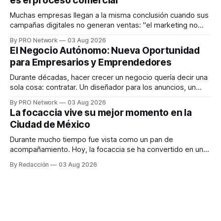
es el proceso comercial
decisiones sobre su salud metabólica. Su propuesta busca
responder
Muchas empresas llegan a la misma conclusión cuando sus
campañas digitales no generan ventas: "el marketing no
funciona". Sin embargo, para Marcelo Gutiérrez, CEO de
By PRO Network
03 Aug 2026
INTERIUS, el problema suele estar en otro lugar. Durante
El Negocio Autónomo: Nueva Oportunidad
una entrevista para el podcast SER PRO, el especialista en
para Empresarios y Emprendedores
marketing digital explicó que
Durante décadas, hacer crecer un negocio quería decir una
sola cosa: contratar. Un diseñador para los anuncios, un
especialista en marketing para las campañas, un copywriter
By PRO Network
03 Aug 2026
para los textos, alguien que supiera de publicidad digital
La focaccia vive su mejor momento en la
para encontrar prospectos, un vendedor para atender
Ciudad de México
llamadas y mensajes, y —con suerte— una persona
Durante mucho tiempo fue vista como un pan de
acompañamiento. Hoy, la focaccia se ha convertido en uno
de los platillos favoritos de quienes buscan cocina
By Redacción
03 Aug 2026
artesanal, ingredientes de calidad y experiencias que
invitan a compartir alrededor de la mesa. Durante mucho
tiempo, hablar de cocina italiana era siempre de