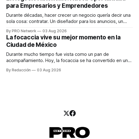
una entrevista para el podcast SER PRO, el especialista en
para Empresarios y Emprendedores
marketing digital explicó que
Durante décadas, hacer crecer un negocio quería decir una
sola cosa: contratar. Un diseñador para los anuncios, un
especialista en marketing para las campañas, un copywriter
By PRO Network
03 Aug 2026
para los textos, alguien que supiera de publicidad digital
La focaccia vive su mejor momento en la
para encontrar prospectos, un vendedor para atender
Ciudad de México
llamadas y mensajes, y —con suerte— una persona
Durante mucho tiempo fue vista como un pan de
acompañamiento. Hoy, la focaccia se ha convertido en uno
de los platillos favoritos de quienes buscan cocina
By Redacción
03 Aug 2026
artesanal, ingredientes de calidad y experiencias que
invitan a compartir alrededor de la mesa. Durante mucho
tiempo, hablar de cocina italiana era siempre de