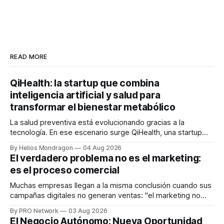
READ MORE
QiHealth: la startup que combina
inteligencia artificial y salud para
transformar el bienestar metabólico
La salud preventiva está evolucionando gracias a la
tecnología. En ese escenario surge QiHealth, una startup
que desarrolla un ecosistema digital capaz de integrar
By Helios Mondragon
04 Aug 2026
dispositivos inteligentes, inteligencia artificial y monitoreo
El verdadero problema no es el marketing:
en tiempo real para ayudar a las personas a tomar mejores
es el proceso comercial
decisiones sobre su salud metabólica. Su propuesta busca
responder
Muchas empresas llegan a la misma conclusión cuando sus
campañas digitales no generan ventas: "el marketing no
funciona". Sin embargo, para Marcelo Gutiérrez, CEO de
By PRO Network
03 Aug 2026
INTERIUS, el problema suele estar en otro lugar. Durante
El Negocio Autónomo: Nueva Oportunidad