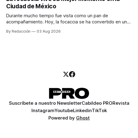
para encontrar prospectos, un vendedor para atender
Ciudad de México
llamadas y mensajes, y —con suerte— una persona
Durante mucho tiempo fue vista como un pan de
acompañamiento. Hoy, la focaccia se ha convertido en uno
de los platillos favoritos de quienes buscan cocina
By Redacción
03 Aug 2026
artesanal, ingredientes de calidad y experiencias que
invitan a compartir alrededor de la mesa. Durante mucho
tiempo, hablar de cocina italiana era siempre de
Suscríbete a nuestro Newsletter
Cabildeo PRO
Revista
Instagram
Youtube
Linkedin
TikTok
Powered by
Ghost