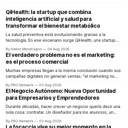
QiHealth: la startup que combina
inteligencia artificial y salud para
transformar el bienestar metabólico
La salud preventiva está evolucionando gracias a la
tecnología. En ese escenario surge QiHealth, una startup
que desarrolla un ecosistema digital capaz de integrar
By Helios Mondragon
04 Aug 2026
dispositivos inteligentes, inteligencia artificial y monitoreo
El verdadero problema no es el marketing:
en tiempo real para ayudar a las personas a tomar mejores
es el proceso comercial
decisiones sobre su salud metabólica. Su propuesta busca
responder
Muchas empresas llegan a la misma conclusión cuando sus
campañas digitales no generan ventas: "el marketing no
funciona". Sin embargo, para Marcelo Gutiérrez, CEO de
By PRO Network
03 Aug 2026
INTERIUS, el problema suele estar en otro lugar. Durante
El Negocio Autónomo: Nueva Oportunidad
una entrevista para el podcast SER PRO, el especialista en
para Empresarios y Emprendedores
marketing digital explicó que
Durante décadas, hacer crecer un negocio quería decir una
sola cosa: contratar. Un diseñador para los anuncios, un
especialista en marketing para las campañas, un copywriter
By PRO Network
03 Aug 2026
para los textos, alguien que supiera de publicidad digital
La focaccia vive su mejor momento en la