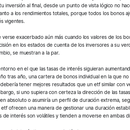
u inversión al final, desde un punto de vista lógico no hac
cuanto a los rendimientos totales, porque todos los bonos a
és vigentes.
 verse exacerbado aún más cuando los valores de los bo
isión en los estados de cuenta de los inversores a su ve
bio, se muestran a la par.
entorno en el que las tasas de interés siguieran aumentan
ño tras año, una cartera de bonos individual en la que no 
o debería tener mejores resultados que un etf similar con 
bargo, si uno supiera con certeza la dirección de las tasas
n absoluto o asumiría un perfil de duración extrema, seg
s etf ofrecen una manera de gestionar una duración esta
as de interés son volátiles y tienden a moverse en ambas d