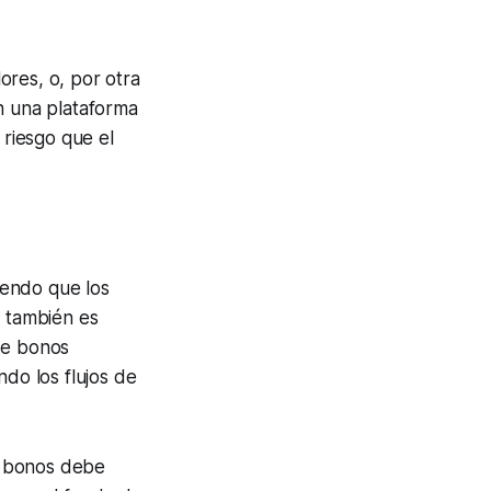
ores, o, por otra
n una plataforma
 riesgo que el
iendo que los
o también es
de bonos
ndo los flujos de
e bonos debe