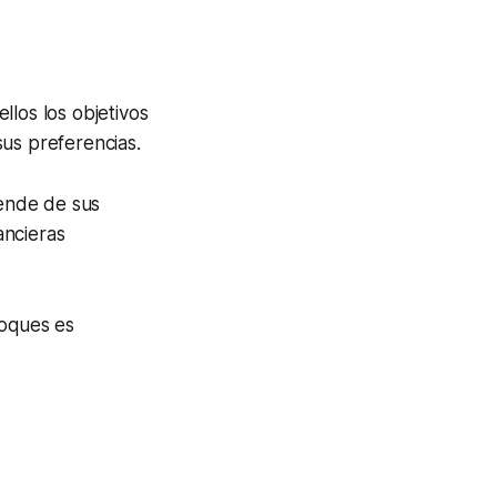
llos los objetivos
 sus preferencias.
pende de sus
ancieras
oques es