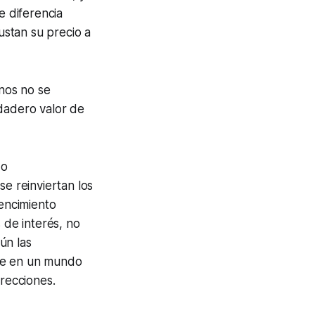
e diferencia
justan su precio a
nos no se
rdadero valor de
do
se reinviertan los
vencimiento
 de interés, no
ún las
ble en un mundo
irecciones.