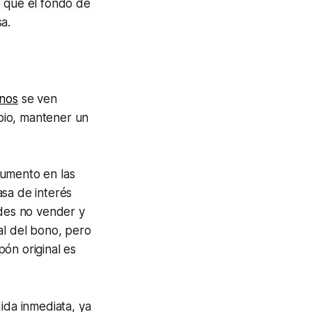
o que el fondo de
a.
nos
se ven
bio, mantener un
aumento en las
asa de interés
ides no vender y
al del bono, pero
ón original es
da inmediata, ya