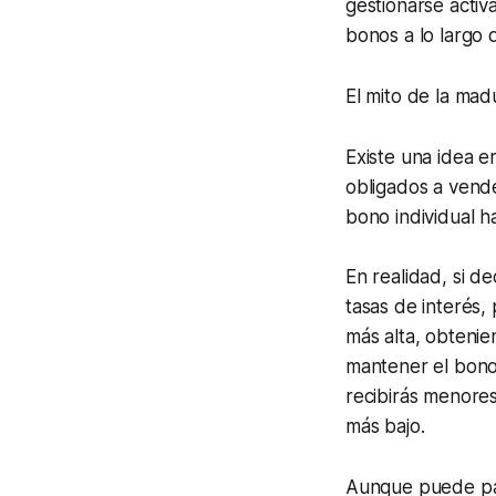
gestionarse activ
bonos a lo largo 
El mito de la mad
Existe una idea e
obligados a vend
bono individual h
En realidad, si 
tasas de interés,
más alta, obtenie
mantener el bono 
recibirás menores
más bajo.
Aunque puede par