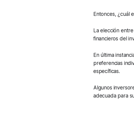
Entonces, ¿cuál e
La elección entre
financieros del in
En última instanc
preferencias indiv
específicas.
Algunos inversor
adecuada para su 