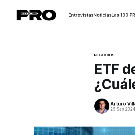
Entrevistas
Noticias
Las 100 P
NEGOCIOS
ETF de
¿Cuál
Arturo Vil
26 Sep 202