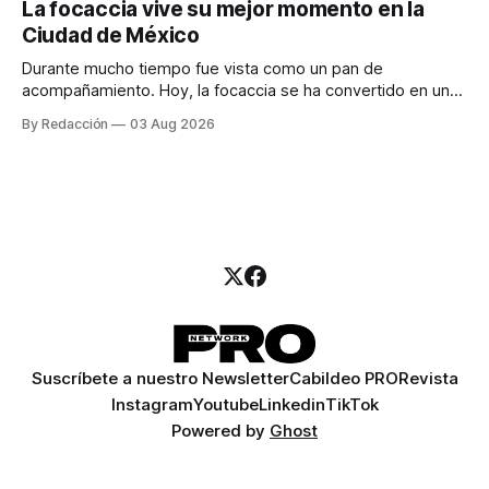
La focaccia vive su mejor momento en la
para encontrar prospectos, un vendedor para atender
Ciudad de México
llamadas y mensajes, y —con suerte— una persona
Durante mucho tiempo fue vista como un pan de
acompañamiento. Hoy, la focaccia se ha convertido en uno
de los platillos favoritos de quienes buscan cocina
By Redacción
03 Aug 2026
artesanal, ingredientes de calidad y experiencias que
invitan a compartir alrededor de la mesa. Durante mucho
tiempo, hablar de cocina italiana era siempre de
Suscríbete a nuestro Newsletter
Cabildeo PRO
Revista
Instagram
Youtube
Linkedin
TikTok
Powered by
Ghost