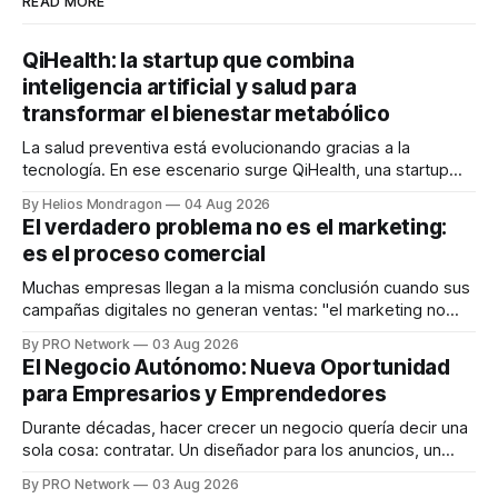
READ MORE
QiHealth: la startup que combina
inteligencia artificial y salud para
transformar el bienestar metabólico
La salud preventiva está evolucionando gracias a la
tecnología. En ese escenario surge QiHealth, una startup
que desarrolla un ecosistema digital capaz de integrar
By Helios Mondragon
04 Aug 2026
dispositivos inteligentes, inteligencia artificial y monitoreo
El verdadero problema no es el marketing:
en tiempo real para ayudar a las personas a tomar mejores
es el proceso comercial
decisiones sobre su salud metabólica. Su propuesta busca
responder
Muchas empresas llegan a la misma conclusión cuando sus
campañas digitales no generan ventas: "el marketing no
funciona". Sin embargo, para Marcelo Gutiérrez, CEO de
By PRO Network
03 Aug 2026
INTERIUS, el problema suele estar en otro lugar. Durante
El Negocio Autónomo: Nueva Oportunidad
una entrevista para el podcast SER PRO, el especialista en
para Empresarios y Emprendedores
marketing digital explicó que
Durante décadas, hacer crecer un negocio quería decir una
sola cosa: contratar. Un diseñador para los anuncios, un
especialista en marketing para las campañas, un copywriter
By PRO Network
03 Aug 2026
para los textos, alguien que supiera de publicidad digital