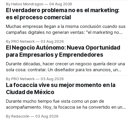
que desarrolla un ecosistema digital capaz de integrar
By Helios Mondragon
04 Aug 2026
dispositivos inteligentes, inteligencia artificial y monitoreo
El verdadero problema no es el marketing:
en tiempo real para ayudar a las personas a tomar mejores
es el proceso comercial
decisiones sobre su salud metabólica. Su propuesta busca
responder
Muchas empresas llegan a la misma conclusión cuando sus
campañas digitales no generan ventas: "el marketing no
funciona". Sin embargo, para Marcelo Gutiérrez, CEO de
By PRO Network
03 Aug 2026
INTERIUS, el problema suele estar en otro lugar. Durante
El Negocio Autónomo: Nueva Oportunidad
una entrevista para el podcast SER PRO, el especialista en
para Empresarios y Emprendedores
marketing digital explicó que
Durante décadas, hacer crecer un negocio quería decir una
sola cosa: contratar. Un diseñador para los anuncios, un
especialista en marketing para las campañas, un copywriter
By PRO Network
03 Aug 2026
para los textos, alguien que supiera de publicidad digital
La focaccia vive su mejor momento en la
para encontrar prospectos, un vendedor para atender
Ciudad de México
llamadas y mensajes, y —con suerte— una persona
Durante mucho tiempo fue vista como un pan de
acompañamiento. Hoy, la focaccia se ha convertido en uno
de los platillos favoritos de quienes buscan cocina
By Redacción
03 Aug 2026
artesanal, ingredientes de calidad y experiencias que
invitan a compartir alrededor de la mesa. Durante mucho
tiempo, hablar de cocina italiana era siempre de