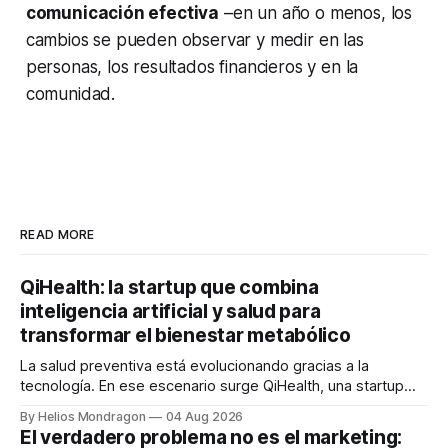
comunicación efectiva
–en un año o menos, los
cambios se pueden observar y medir en las
personas, los resultados financieros y en la
comunidad.
READ MORE
QiHealth: la startup que combina
inteligencia artificial y salud para
transformar el bienestar metabólico
La salud preventiva está evolucionando gracias a la
tecnología. En ese escenario surge QiHealth, una startup
que desarrolla un ecosistema digital capaz de integrar
By Helios Mondragon
04 Aug 2026
dispositivos inteligentes, inteligencia artificial y monitoreo
El verdadero problema no es el marketing:
en tiempo real para ayudar a las personas a tomar mejores