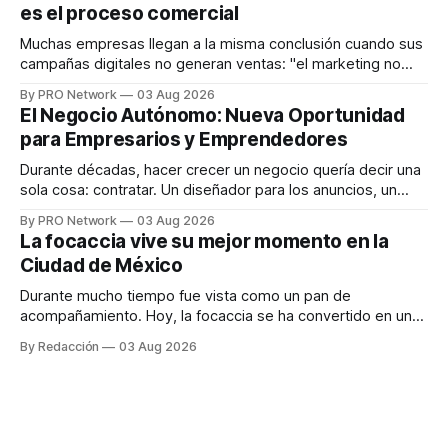
es el proceso comercial
decisiones sobre su salud metabólica. Su propuesta busca
responder
Muchas empresas llegan a la misma conclusión cuando sus
campañas digitales no generan ventas: "el marketing no
funciona". Sin embargo, para Marcelo Gutiérrez, CEO de
By PRO Network
03 Aug 2026
INTERIUS, el problema suele estar en otro lugar. Durante
El Negocio Autónomo: Nueva Oportunidad
una entrevista para el podcast SER PRO, el especialista en
para Empresarios y Emprendedores
marketing digital explicó que
Durante décadas, hacer crecer un negocio quería decir una
sola cosa: contratar. Un diseñador para los anuncios, un
especialista en marketing para las campañas, un copywriter
By PRO Network
03 Aug 2026
para los textos, alguien que supiera de publicidad digital
La focaccia vive su mejor momento en la
para encontrar prospectos, un vendedor para atender
Ciudad de México
llamadas y mensajes, y —con suerte— una persona
Durante mucho tiempo fue vista como un pan de
acompañamiento. Hoy, la focaccia se ha convertido en uno
de los platillos favoritos de quienes buscan cocina
By Redacción
03 Aug 2026
artesanal, ingredientes de calidad y experiencias que
invitan a compartir alrededor de la mesa. Durante mucho
tiempo, hablar de cocina italiana era siempre de