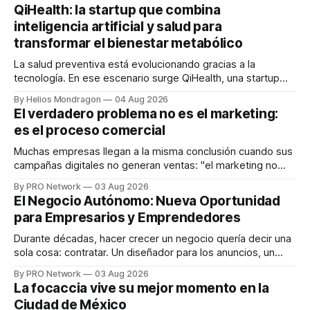
QiHealth: la startup que combina
inteligencia artificial y salud para
transformar el bienestar metabólico
La salud preventiva está evolucionando gracias a la
tecnología. En ese escenario surge QiHealth, una startup
que desarrolla un ecosistema digital capaz de integrar
By Helios Mondragon
04 Aug 2026
dispositivos inteligentes, inteligencia artificial y monitoreo
El verdadero problema no es el marketing:
en tiempo real para ayudar a las personas a tomar mejores
es el proceso comercial
decisiones sobre su salud metabólica. Su propuesta busca
responder
Muchas empresas llegan a la misma conclusión cuando sus
campañas digitales no generan ventas: "el marketing no
funciona". Sin embargo, para Marcelo Gutiérrez, CEO de
By PRO Network
03 Aug 2026
INTERIUS, el problema suele estar en otro lugar. Durante
El Negocio Autónomo: Nueva Oportunidad
una entrevista para el podcast SER PRO, el especialista en
para Empresarios y Emprendedores
marketing digital explicó que
Durante décadas, hacer crecer un negocio quería decir una
sola cosa: contratar. Un diseñador para los anuncios, un
especialista en marketing para las campañas, un copywriter
By PRO Network
03 Aug 2026
para los textos, alguien que supiera de publicidad digital
La focaccia vive su mejor momento en la
para encontrar prospectos, un vendedor para atender
Ciudad de México
llamadas y mensajes, y —con suerte— una persona