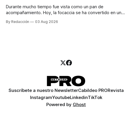
Durante mucho tiempo fue vista como un pan de
acompañamiento. Hoy, la focaccia se ha convertido en uno
de los platillos favoritos de quienes buscan cocina
By Redacción
03 Aug 2026
artesanal, ingredientes de calidad y experiencias que
invitan a compartir alrededor de la mesa. Durante mucho
tiempo, hablar de cocina italiana era siempre de
Suscríbete a nuestro Newsletter
Cabildeo PRO
Revista
Instagram
Youtube
Linkedin
TikTok
Powered by
Ghost