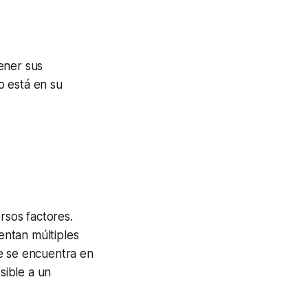
ener sus
to está en su
rsos factores.
entan múltiples
e se encuentra en
sible a un