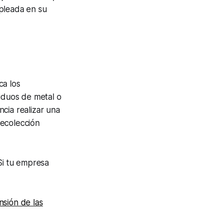
mpleada en su
ca los
iduos de metal o
cia realizar una
recolección
Si tu empresa
nsión de las