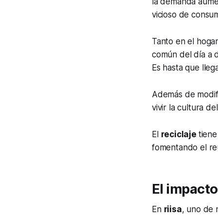
la demanda aument
vicioso de consu
Tanto en el hogar
común del día a 
Es hasta que lleg
Además de modifi
vivir la cultura d
El
reciclaje
tiene
fomentando el reú
El impacto
En
riisa
, uno de 