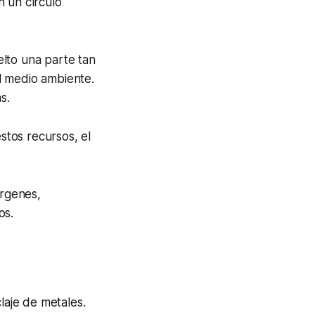
n un círculo
lto una parte tan
l medio ambiente.
s.
tos recursos, el
írgenes,
os.
laje de metales.