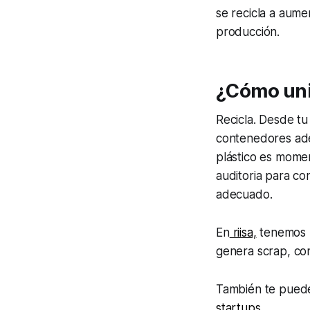
se recicla a aum
producción.
¿Cómo unir
Recicla. Desde tu
contenedores ade
plástico es momen
auditoria para c
adecuado.
En
riisa,
tenemos m
genera scrap, co
También te puede
startups.