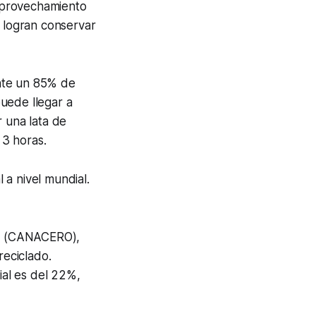
 aprovechamiento
s logran conservar
nte un 85% de
uede llegar a
r una lata de
 3 horas.
 a nivel mundial.
ero (CANACERO),
eciclado.
al es del 22%,