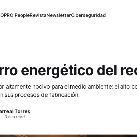
RO
PRO People
Revista
Newsletter
Ciberseguridad
rro energético del re
tor altamente nocivo para el medio ambiente: el alto
en sus procesos de fabricación.
larreal Torres
—
3 min read