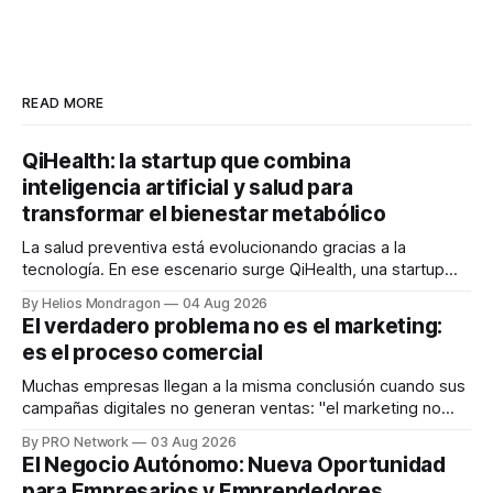
READ MORE
QiHealth: la startup que combina
inteligencia artificial y salud para
transformar el bienestar metabólico
La salud preventiva está evolucionando gracias a la
tecnología. En ese escenario surge QiHealth, una startup
que desarrolla un ecosistema digital capaz de integrar
By Helios Mondragon
04 Aug 2026
dispositivos inteligentes, inteligencia artificial y monitoreo
El verdadero problema no es el marketing:
en tiempo real para ayudar a las personas a tomar mejores
es el proceso comercial
decisiones sobre su salud metabólica. Su propuesta busca
responder
Muchas empresas llegan a la misma conclusión cuando sus
campañas digitales no generan ventas: "el marketing no
funciona". Sin embargo, para Marcelo Gutiérrez, CEO de
By PRO Network
03 Aug 2026
INTERIUS, el problema suele estar en otro lugar. Durante
El Negocio Autónomo: Nueva Oportunidad
una entrevista para el podcast SER PRO, el especialista en
para Empresarios y Emprendedores