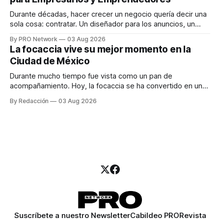
marketing digital explicó que
Durante décadas, hacer crecer un negocio quería decir una
sola cosa: contratar. Un diseñador para los anuncios, un
especialista en marketing para las campañas, un copywriter
By PRO Network
03 Aug 2026
para los textos, alguien que supiera de publicidad digital
La focaccia vive su mejor momento en la
para encontrar prospectos, un vendedor para atender
Ciudad de México
llamadas y mensajes, y —con suerte— una persona
Durante mucho tiempo fue vista como un pan de
acompañamiento. Hoy, la focaccia se ha convertido en uno
de los platillos favoritos de quienes buscan cocina
By Redacción
03 Aug 2026
artesanal, ingredientes de calidad y experiencias que
invitan a compartir alrededor de la mesa. Durante mucho
tiempo, hablar de cocina italiana era siempre de
Suscríbete a nuestro Newsletter
Cabildeo PRO
Revista