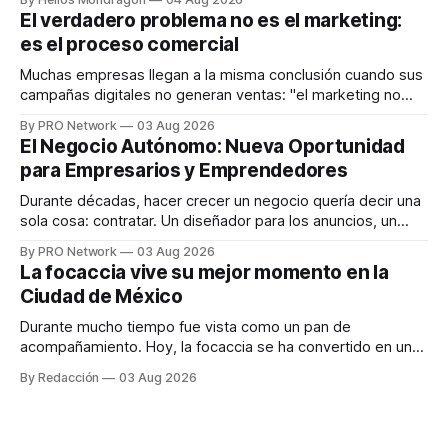
dispositivos inteligentes, inteligencia artificial y monitoreo
El verdadero problema no es el marketing:
en tiempo real para ayudar a las personas a tomar mejores
es el proceso comercial
decisiones sobre su salud metabólica. Su propuesta busca
responder
Muchas empresas llegan a la misma conclusión cuando sus
campañas digitales no generan ventas: "el marketing no
funciona". Sin embargo, para Marcelo Gutiérrez, CEO de
By PRO Network
03 Aug 2026
INTERIUS, el problema suele estar en otro lugar. Durante
El Negocio Autónomo: Nueva Oportunidad
una entrevista para el podcast SER PRO, el especialista en
para Empresarios y Emprendedores
marketing digital explicó que
Durante décadas, hacer crecer un negocio quería decir una
sola cosa: contratar. Un diseñador para los anuncios, un
especialista en marketing para las campañas, un copywriter
By PRO Network
03 Aug 2026
para los textos, alguien que supiera de publicidad digital
La focaccia vive su mejor momento en la
para encontrar prospectos, un vendedor para atender
Ciudad de México
llamadas y mensajes, y —con suerte— una persona
Durante mucho tiempo fue vista como un pan de
acompañamiento. Hoy, la focaccia se ha convertido en uno
de los platillos favoritos de quienes buscan cocina
By Redacción
03 Aug 2026
artesanal, ingredientes de calidad y experiencias que
invitan a compartir alrededor de la mesa. Durante mucho
tiempo, hablar de cocina italiana era siempre de