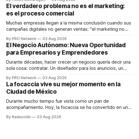
dispositivos inteligentes, inteligencia artificial y monitoreo
El verdadero problema no es el marketing:
en tiempo real para ayudar a las personas a tomar mejores
es el proceso comercial
decisiones sobre su salud metabólica. Su propuesta busca
responder
Muchas empresas llegan a la misma conclusión cuando sus
campañas digitales no generan ventas: "el marketing no
funciona". Sin embargo, para Marcelo Gutiérrez, CEO de
By PRO Network
03 Aug 2026
INTERIUS, el problema suele estar en otro lugar. Durante
El Negocio Autónomo: Nueva Oportunidad
una entrevista para el podcast SER PRO, el especialista en
para Empresarios y Emprendedores
marketing digital explicó que
Durante décadas, hacer crecer un negocio quería decir una
sola cosa: contratar. Un diseñador para los anuncios, un
especialista en marketing para las campañas, un copywriter
By PRO Network
03 Aug 2026
para los textos, alguien que supiera de publicidad digital
La focaccia vive su mejor momento en la
para encontrar prospectos, un vendedor para atender
Ciudad de México
llamadas y mensajes, y —con suerte— una persona
Durante mucho tiempo fue vista como un pan de
acompañamiento. Hoy, la focaccia se ha convertido en uno
de los platillos favoritos de quienes buscan cocina
By Redacción
03 Aug 2026
artesanal, ingredientes de calidad y experiencias que
invitan a compartir alrededor de la mesa. Durante mucho
tiempo, hablar de cocina italiana era siempre de