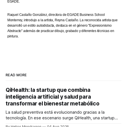
EGADE.
Raquel Castaño González, directora de EGADE Business School
Monterrey, introdujo a la artista, Reyna Castaño. La reconocida artista que
desarrolló un estilo autodidacta, destaca en el género "Expresionismo
Abstracto" además de practicar dibujo, grabado y diferentes técnicas en
pintura.
READ MORE
QiHealth: la startup que combina
inteligencia artificial y salud para
transformar el bienestar metabólico
La salud preventiva está evolucionando gracias a la
tecnología. En ese escenario surge QiHealth, una startup
que desarrolla un ecosistema digital capaz de integrar
By Helios Mondragon
04 Aug 2026