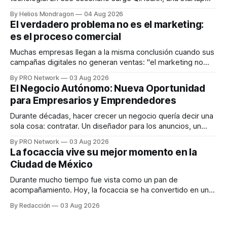
que desarrolla un ecosistema digital capaz de integrar
By Helios Mondragon
04 Aug 2026
dispositivos inteligentes, inteligencia artificial y monitoreo
El verdadero problema no es el marketing:
en tiempo real para ayudar a las personas a tomar mejores
es el proceso comercial
decisiones sobre su salud metabólica. Su propuesta busca
responder
Muchas empresas llegan a la misma conclusión cuando sus
campañas digitales no generan ventas: "el marketing no
funciona". Sin embargo, para Marcelo Gutiérrez, CEO de
By PRO Network
03 Aug 2026
INTERIUS, el problema suele estar en otro lugar. Durante
El Negocio Autónomo: Nueva Oportunidad
una entrevista para el podcast SER PRO, el especialista en
para Empresarios y Emprendedores
marketing digital explicó que
Durante décadas, hacer crecer un negocio quería decir una
sola cosa: contratar. Un diseñador para los anuncios, un
especialista en marketing para las campañas, un copywriter
By PRO Network
03 Aug 2026
para los textos, alguien que supiera de publicidad digital
La focaccia vive su mejor momento en la
para encontrar prospectos, un vendedor para atender
Ciudad de México
llamadas y mensajes, y —con suerte— una persona
Durante mucho tiempo fue vista como un pan de
acompañamiento. Hoy, la focaccia se ha convertido en uno
de los platillos favoritos de quienes buscan cocina
By Redacción
03 Aug 2026
artesanal, ingredientes de calidad y experiencias que
invitan a compartir alrededor de la mesa. Durante mucho