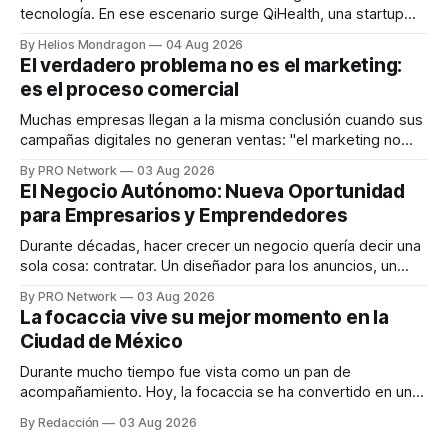
tecnología. En ese escenario surge QiHealth, una startup
que desarrolla un ecosistema digital capaz de integrar
By Helios Mondragon
04 Aug 2026
dispositivos inteligentes, inteligencia artificial y monitoreo
El verdadero problema no es el marketing:
en tiempo real para ayudar a las personas a tomar mejores
es el proceso comercial
decisiones sobre su salud metabólica. Su propuesta busca
responder
Muchas empresas llegan a la misma conclusión cuando sus
campañas digitales no generan ventas: "el marketing no
funciona". Sin embargo, para Marcelo Gutiérrez, CEO de
By PRO Network
03 Aug 2026
INTERIUS, el problema suele estar en otro lugar. Durante
El Negocio Autónomo: Nueva Oportunidad
una entrevista para el podcast SER PRO, el especialista en
para Empresarios y Emprendedores
marketing digital explicó que
Durante décadas, hacer crecer un negocio quería decir una
sola cosa: contratar. Un diseñador para los anuncios, un
especialista en marketing para las campañas, un copywriter
By PRO Network
03 Aug 2026
para los textos, alguien que supiera de publicidad digital
La focaccia vive su mejor momento en la
para encontrar prospectos, un vendedor para atender
Ciudad de México
llamadas y mensajes, y —con suerte— una persona
Durante mucho tiempo fue vista como un pan de
acompañamiento. Hoy, la focaccia se ha convertido en uno
de los platillos favoritos de quienes buscan cocina
By Redacción
03 Aug 2026
artesanal, ingredientes de calidad y experiencias que