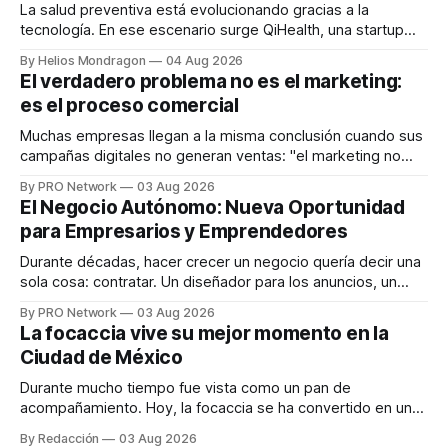
La salud preventiva está evolucionando gracias a la
tecnología. En ese escenario surge QiHealth, una startup
que desarrolla un ecosistema digital capaz de integrar
By Helios Mondragon
04 Aug 2026
dispositivos inteligentes, inteligencia artificial y monitoreo
El verdadero problema no es el marketing:
en tiempo real para ayudar a las personas a tomar mejores
es el proceso comercial
decisiones sobre su salud metabólica. Su propuesta busca
responder
Muchas empresas llegan a la misma conclusión cuando sus
campañas digitales no generan ventas: "el marketing no
funciona". Sin embargo, para Marcelo Gutiérrez, CEO de
By PRO Network
03 Aug 2026
INTERIUS, el problema suele estar en otro lugar. Durante
El Negocio Autónomo: Nueva Oportunidad
una entrevista para el podcast SER PRO, el especialista en
para Empresarios y Emprendedores
marketing digital explicó que
Durante décadas, hacer crecer un negocio quería decir una
sola cosa: contratar. Un diseñador para los anuncios, un
especialista en marketing para las campañas, un copywriter
By PRO Network
03 Aug 2026
para los textos, alguien que supiera de publicidad digital
La focaccia vive su mejor momento en la
para encontrar prospectos, un vendedor para atender
Ciudad de México
llamadas y mensajes, y —con suerte— una persona
Durante mucho tiempo fue vista como un pan de
acompañamiento. Hoy, la focaccia se ha convertido en uno
de los platillos favoritos de quienes buscan cocina
By Redacción
03 Aug 2026
artesanal, ingredientes de calidad y experiencias que