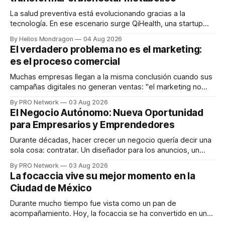
La salud preventiva está evolucionando gracias a la
tecnología. En ese escenario surge QiHealth, una startup
que desarrolla un ecosistema digital capaz de integrar
By Helios Mondragon
04 Aug 2026
dispositivos inteligentes, inteligencia artificial y monitoreo
El verdadero problema no es el marketing:
en tiempo real para ayudar a las personas a tomar mejores
es el proceso comercial
decisiones sobre su salud metabólica. Su propuesta busca
responder
Muchas empresas llegan a la misma conclusión cuando sus
campañas digitales no generan ventas: "el marketing no
funciona". Sin embargo, para Marcelo Gutiérrez, CEO de
By PRO Network
03 Aug 2026
INTERIUS, el problema suele estar en otro lugar. Durante
El Negocio Autónomo: Nueva Oportunidad
una entrevista para el podcast SER PRO, el especialista en
para Empresarios y Emprendedores
marketing digital explicó que
Durante décadas, hacer crecer un negocio quería decir una
sola cosa: contratar. Un diseñador para los anuncios, un
especialista en marketing para las campañas, un copywriter
By PRO Network
03 Aug 2026
para los textos, alguien que supiera de publicidad digital
La focaccia vive su mejor momento en la
para encontrar prospectos, un vendedor para atender
Ciudad de México
llamadas y mensajes, y —con suerte— una persona
Durante mucho tiempo fue vista como un pan de
acompañamiento. Hoy, la focaccia se ha convertido en uno
de los platillos favoritos de quienes buscan cocina