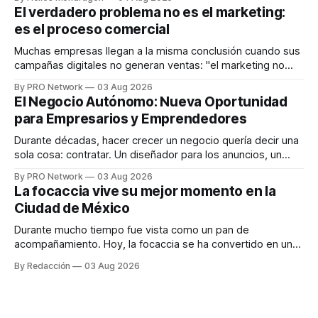
dispositivos inteligentes, inteligencia artificial y monitoreo
El verdadero problema no es el marketing:
en tiempo real para ayudar a las personas a tomar mejores
es el proceso comercial
decisiones sobre su salud metabólica. Su propuesta busca
responder
Muchas empresas llegan a la misma conclusión cuando sus
campañas digitales no generan ventas: "el marketing no
funciona". Sin embargo, para Marcelo Gutiérrez, CEO de
By PRO Network
03 Aug 2026
INTERIUS, el problema suele estar en otro lugar. Durante
El Negocio Autónomo: Nueva Oportunidad
una entrevista para el podcast SER PRO, el especialista en
para Empresarios y Emprendedores
marketing digital explicó que
Durante décadas, hacer crecer un negocio quería decir una
sola cosa: contratar. Un diseñador para los anuncios, un
especialista en marketing para las campañas, un copywriter
By PRO Network
03 Aug 2026
para los textos, alguien que supiera de publicidad digital
La focaccia vive su mejor momento en la
para encontrar prospectos, un vendedor para atender
Ciudad de México
llamadas y mensajes, y —con suerte— una persona
Durante mucho tiempo fue vista como un pan de
acompañamiento. Hoy, la focaccia se ha convertido en uno
de los platillos favoritos de quienes buscan cocina
By Redacción
03 Aug 2026
artesanal, ingredientes de calidad y experiencias que
invitan a compartir alrededor de la mesa. Durante mucho
tiempo, hablar de cocina italiana era siempre de