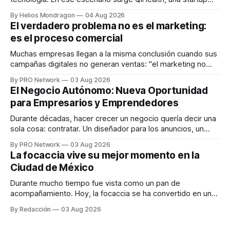
que desarrolla un ecosistema digital capaz de integrar
By Helios Mondragon
04 Aug 2026
dispositivos inteligentes, inteligencia artificial y monitoreo
El verdadero problema no es el marketing:
en tiempo real para ayudar a las personas a tomar mejores
es el proceso comercial
decisiones sobre su salud metabólica. Su propuesta busca
responder
Muchas empresas llegan a la misma conclusión cuando sus
campañas digitales no generan ventas: "el marketing no
funciona". Sin embargo, para Marcelo Gutiérrez, CEO de
By PRO Network
03 Aug 2026
INTERIUS, el problema suele estar en otro lugar. Durante
El Negocio Autónomo: Nueva Oportunidad
una entrevista para el podcast SER PRO, el especialista en
para Empresarios y Emprendedores
marketing digital explicó que
Durante décadas, hacer crecer un negocio quería decir una
sola cosa: contratar. Un diseñador para los anuncios, un
especialista en marketing para las campañas, un copywriter
By PRO Network
03 Aug 2026
para los textos, alguien que supiera de publicidad digital
La focaccia vive su mejor momento en la
para encontrar prospectos, un vendedor para atender
Ciudad de México
llamadas y mensajes, y —con suerte— una persona
Durante mucho tiempo fue vista como un pan de
acompañamiento. Hoy, la focaccia se ha convertido en uno
de los platillos favoritos de quienes buscan cocina
By Redacción
03 Aug 2026
artesanal, ingredientes de calidad y experiencias que
invitan a compartir alrededor de la mesa. Durante mucho