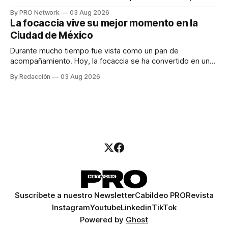
especialista en marketing para las campañas, un copywriter
By PRO Network
03 Aug 2026
para los textos, alguien que supiera de publicidad digital
La focaccia vive su mejor momento en la
para encontrar prospectos, un vendedor para atender
Ciudad de México
llamadas y mensajes, y —con suerte— una persona
Durante mucho tiempo fue vista como un pan de
acompañamiento. Hoy, la focaccia se ha convertido en uno
de los platillos favoritos de quienes buscan cocina
By Redacción
03 Aug 2026
artesanal, ingredientes de calidad y experiencias que
invitan a compartir alrededor de la mesa. Durante mucho
tiempo, hablar de cocina italiana era siempre de
Suscríbete a nuestro Newsletter
Cabildeo PRO
Revista
Instagram
Youtube
Linkedin
TikTok
Powered by
Ghost