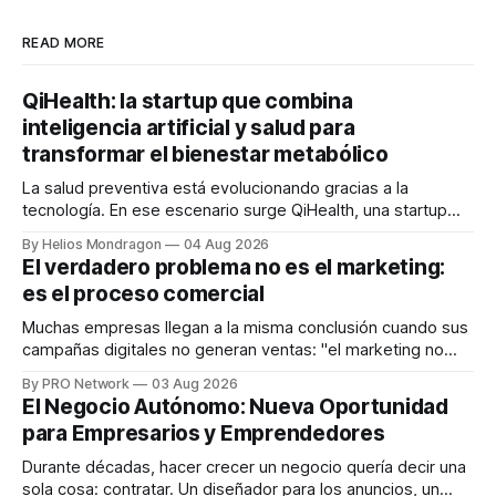
READ MORE
QiHealth: la startup que combina
inteligencia artificial y salud para
transformar el bienestar metabólico
La salud preventiva está evolucionando gracias a la
tecnología. En ese escenario surge QiHealth, una startup
que desarrolla un ecosistema digital capaz de integrar
By Helios Mondragon
04 Aug 2026
dispositivos inteligentes, inteligencia artificial y monitoreo
El verdadero problema no es el marketing:
en tiempo real para ayudar a las personas a tomar mejores
es el proceso comercial
decisiones sobre su salud metabólica. Su propuesta busca
responder
Muchas empresas llegan a la misma conclusión cuando sus
campañas digitales no generan ventas: "el marketing no
funciona". Sin embargo, para Marcelo Gutiérrez, CEO de
By PRO Network
03 Aug 2026
INTERIUS, el problema suele estar en otro lugar. Durante
El Negocio Autónomo: Nueva Oportunidad
una entrevista para el podcast SER PRO, el especialista en
para Empresarios y Emprendedores
marketing digital explicó que
Durante décadas, hacer crecer un negocio quería decir una
sola cosa: contratar. Un diseñador para los anuncios, un