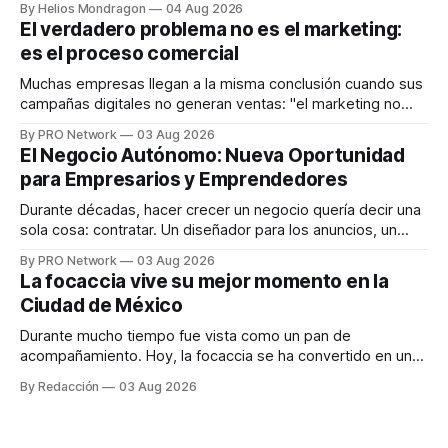
By Helios Mondragon
04 Aug 2026
dispositivos inteligentes, inteligencia artificial y monitoreo
El verdadero problema no es el marketing:
en tiempo real para ayudar a las personas a tomar mejores
es el proceso comercial
decisiones sobre su salud metabólica. Su propuesta busca
responder
Muchas empresas llegan a la misma conclusión cuando sus
campañas digitales no generan ventas: "el marketing no
funciona". Sin embargo, para Marcelo Gutiérrez, CEO de
By PRO Network
03 Aug 2026
INTERIUS, el problema suele estar en otro lugar. Durante
El Negocio Autónomo: Nueva Oportunidad
una entrevista para el podcast SER PRO, el especialista en
para Empresarios y Emprendedores
marketing digital explicó que
Durante décadas, hacer crecer un negocio quería decir una
sola cosa: contratar. Un diseñador para los anuncios, un
especialista en marketing para las campañas, un copywriter
By PRO Network
03 Aug 2026
para los textos, alguien que supiera de publicidad digital
La focaccia vive su mejor momento en la
para encontrar prospectos, un vendedor para atender
Ciudad de México
llamadas y mensajes, y —con suerte— una persona
Durante mucho tiempo fue vista como un pan de
acompañamiento. Hoy, la focaccia se ha convertido en uno
de los platillos favoritos de quienes buscan cocina
By Redacción
03 Aug 2026
artesanal, ingredientes de calidad y experiencias que
invitan a compartir alrededor de la mesa. Durante mucho
tiempo, hablar de cocina italiana era siempre de