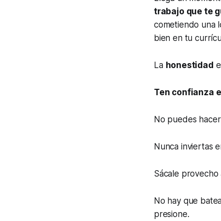
trabajo que te 
cometiendo una l
bien en tu curríc
La
honestidad
e
Ten confianza e
No puedes hacer 
Nunca inviertas 
Sácale provecho 
No hay que batear
presione.