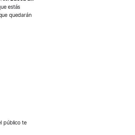
que estás
rque quedarán
l público te