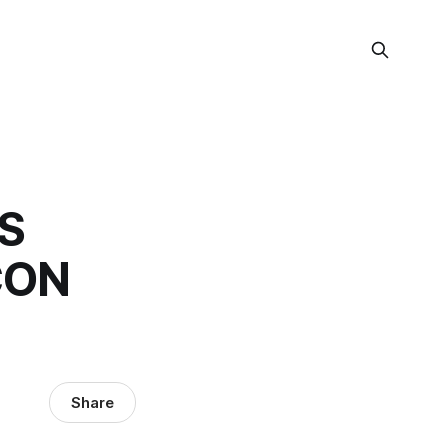
S
CON
Share