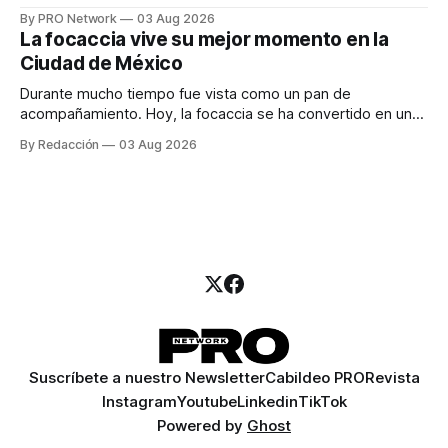
especialista en marketing para las campañas, un copywriter
By PRO Network
03 Aug 2026
para los textos, alguien que supiera de publicidad digital
La focaccia vive su mejor momento en la
para encontrar prospectos, un vendedor para atender
Ciudad de México
llamadas y mensajes, y —con suerte— una persona
Durante mucho tiempo fue vista como un pan de
acompañamiento. Hoy, la focaccia se ha convertido en uno
de los platillos favoritos de quienes buscan cocina
By Redacción
03 Aug 2026
artesanal, ingredientes de calidad y experiencias que
invitan a compartir alrededor de la mesa. Durante mucho
tiempo, hablar de cocina italiana era siempre de
Suscríbete a nuestro Newsletter
Cabildeo PRO
Revista
Instagram
Youtube
Linkedin
TikTok
Powered by
Ghost