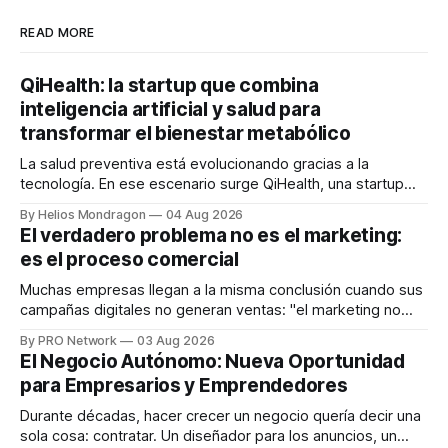
READ MORE
QiHealth: la startup que combina
inteligencia artificial y salud para
transformar el bienestar metabólico
La salud preventiva está evolucionando gracias a la
tecnología. En ese escenario surge QiHealth, una startup
que desarrolla un ecosistema digital capaz de integrar
By Helios Mondragon
04 Aug 2026
dispositivos inteligentes, inteligencia artificial y monitoreo
El verdadero problema no es el marketing:
en tiempo real para ayudar a las personas a tomar mejores
es el proceso comercial
decisiones sobre su salud metabólica. Su propuesta busca
responder
Muchas empresas llegan a la misma conclusión cuando sus
campañas digitales no generan ventas: "el marketing no
funciona". Sin embargo, para Marcelo Gutiérrez, CEO de
By PRO Network
03 Aug 2026
INTERIUS, el problema suele estar en otro lugar. Durante
El Negocio Autónomo: Nueva Oportunidad
una entrevista para el podcast SER PRO, el especialista en
para Empresarios y Emprendedores
marketing digital explicó que
Durante décadas, hacer crecer un negocio quería decir una
sola cosa: contratar. Un diseñador para los anuncios, un