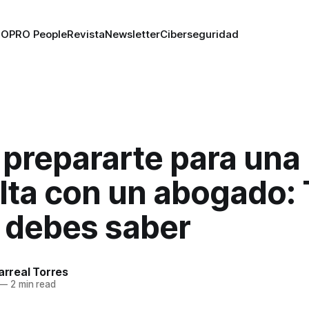
RO
PRO People
Revista
Newsletter
Ciberseguridad
prepararte para una
lta con un abogado:
e debes saber
larreal Torres
—
2 min read