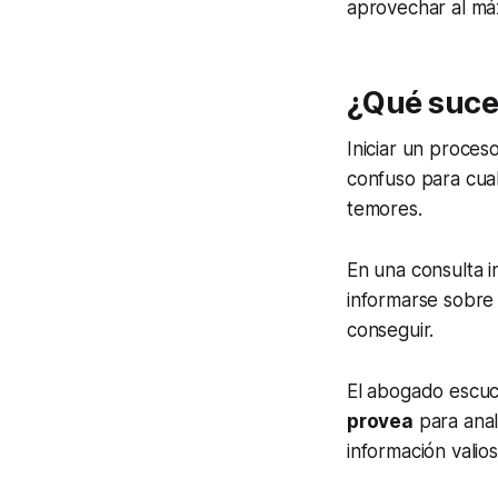
aprovechar al má
¿Qué suce
Iniciar un proces
confuso para cual
temores.
En una consulta i
informarse sobre
conseguir.
El abogado escuc
provea
para anal
información valios