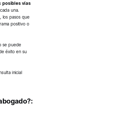
as
posibles vías
 cada una.
, los pasos que
rama positivo o
mo se puede
de éxito en su
ulta inicial
 abogado?: