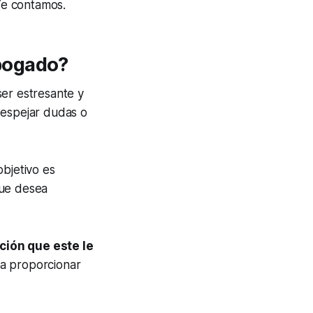
Te contamos.
bogado?
ser estresante y
despejar dudas o
 objetivo es
que desea
ción que este le
 a proporcionar