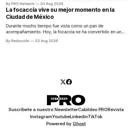
especialista en marketing para las campañas, un copywriter
By PRO Network
03 Aug 2026
para los textos, alguien que supiera de publicidad digital
La focaccia vive su mejor momento en la
para encontrar prospectos, un vendedor para atender
Ciudad de México
llamadas y mensajes, y —con suerte— una persona
Durante mucho tiempo fue vista como un pan de
acompañamiento. Hoy, la focaccia se ha convertido en uno
de los platillos favoritos de quienes buscan cocina
By Redacción
03 Aug 2026
artesanal, ingredientes de calidad y experiencias que
invitan a compartir alrededor de la mesa. Durante mucho
tiempo, hablar de cocina italiana era siempre de
Suscríbete a nuestro Newsletter
Cabildeo PRO
Revista
Instagram
Youtube
Linkedin
TikTok
Powered by
Ghost