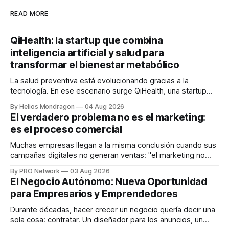
READ MORE
QiHealth: la startup que combina
inteligencia artificial y salud para
transformar el bienestar metabólico
La salud preventiva está evolucionando gracias a la
tecnología. En ese escenario surge QiHealth, una startup
que desarrolla un ecosistema digital capaz de integrar
By Helios Mondragon
04 Aug 2026
dispositivos inteligentes, inteligencia artificial y monitoreo
El verdadero problema no es el marketing:
en tiempo real para ayudar a las personas a tomar mejores
es el proceso comercial
decisiones sobre su salud metabólica. Su propuesta busca
responder
Muchas empresas llegan a la misma conclusión cuando sus
campañas digitales no generan ventas: "el marketing no
funciona". Sin embargo, para Marcelo Gutiérrez, CEO de
By PRO Network
03 Aug 2026
INTERIUS, el problema suele estar en otro lugar. Durante
El Negocio Autónomo: Nueva Oportunidad
una entrevista para el podcast SER PRO, el especialista en
para Empresarios y Emprendedores
marketing digital explicó que
Durante décadas, hacer crecer un negocio quería decir una
sola cosa: contratar. Un diseñador para los anuncios, un