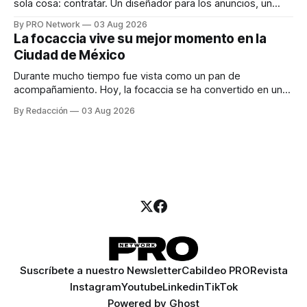
sola cosa: contratar. Un diseñador para los anuncios, un
especialista en marketing para las campañas, un copywriter
By PRO Network
03 Aug 2026
para los textos, alguien que supiera de publicidad digital
La focaccia vive su mejor momento en la
para encontrar prospectos, un vendedor para atender
Ciudad de México
llamadas y mensajes, y —con suerte— una persona
Durante mucho tiempo fue vista como un pan de
acompañamiento. Hoy, la focaccia se ha convertido en uno
de los platillos favoritos de quienes buscan cocina
By Redacción
03 Aug 2026
artesanal, ingredientes de calidad y experiencias que
invitan a compartir alrededor de la mesa. Durante mucho
tiempo, hablar de cocina italiana era siempre de
Suscríbete a nuestro Newsletter
Cabildeo PRO
Revista
Instagram
Youtube
Linkedin
TikTok
Powered by
Ghost