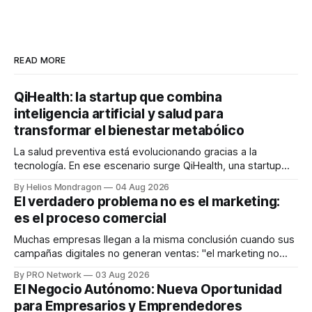
READ MORE
QiHealth: la startup que combina
inteligencia artificial y salud para
transformar el bienestar metabólico
La salud preventiva está evolucionando gracias a la
tecnología. En ese escenario surge QiHealth, una startup
que desarrolla un ecosistema digital capaz de integrar
By Helios Mondragon
04 Aug 2026
dispositivos inteligentes, inteligencia artificial y monitoreo
El verdadero problema no es el marketing:
en tiempo real para ayudar a las personas a tomar mejores
es el proceso comercial
decisiones sobre su salud metabólica. Su propuesta busca
responder
Muchas empresas llegan a la misma conclusión cuando sus
campañas digitales no generan ventas: "el marketing no
funciona". Sin embargo, para Marcelo Gutiérrez, CEO de
By PRO Network
03 Aug 2026
INTERIUS, el problema suele estar en otro lugar. Durante
El Negocio Autónomo: Nueva Oportunidad
una entrevista para el podcast SER PRO, el especialista en
para Empresarios y Emprendedores
marketing digital explicó que