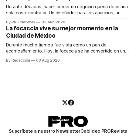
Durante décadas, hacer crecer un negocio quería decir una
sola cosa: contratar. Un diseñador para los anuncios, un
especialista en marketing para las campañas, un copywriter
By PRO Network
03 Aug 2026
para los textos, alguien que supiera de publicidad digital
La focaccia vive su mejor momento en la
para encontrar prospectos, un vendedor para atender
Ciudad de México
llamadas y mensajes, y —con suerte— una persona
Durante mucho tiempo fue vista como un pan de
acompañamiento. Hoy, la focaccia se ha convertido en uno
de los platillos favoritos de quienes buscan cocina
By Redacción
03 Aug 2026
artesanal, ingredientes de calidad y experiencias que
invitan a compartir alrededor de la mesa. Durante mucho
tiempo, hablar de cocina italiana era siempre de
Suscríbete a nuestro Newsletter
Cabildeo PRO
Revista