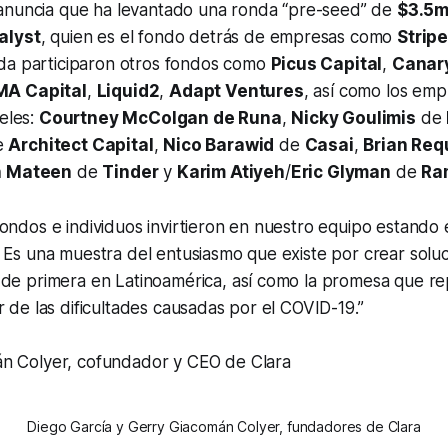
nuncia que ha levantado una ronda “pre-seed” de
$3.5m
alyst
, quien es el fondo detrás de empresas como
Strip
nda participaron otros fondos como
Picus Capital
,
Canar
A Capital
,
Liquid2
,
Adapt Ventures
, así como los em
geles:
Courtney McColgan de Runa
,
Nicky Goulimis
de
e
Architect Capital
,
Nico Barawid
de
Casai
,
Brian Req
n Mateen
de
Tinder
y
Karim Atiyeh
/
Eric Glyman
de
Ra
ondos e individuos invirtieron en nuestro equipo estando
 Es una muestra del entusiasmo que existe por crear solu
 de primera en Latinoamérica, así como la promesa que re
r de las dificultades causadas por el COVID-19.”
n Colyer, cofundador y CEO de Clara
Diego García y Gerry Giacomán Colyer, fundadores de Clara