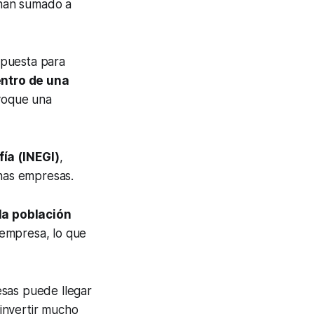
 han sumado a
spuesta para
entro de una
voque una
fía (INEGI)
,
nas empresas.
la población
empresa, lo que
esas puede llegar
invertir mucho