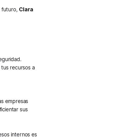
l futuro,
Clara
eguridad.
 tus recursos a
las empresas
icientar sus
esos internos es