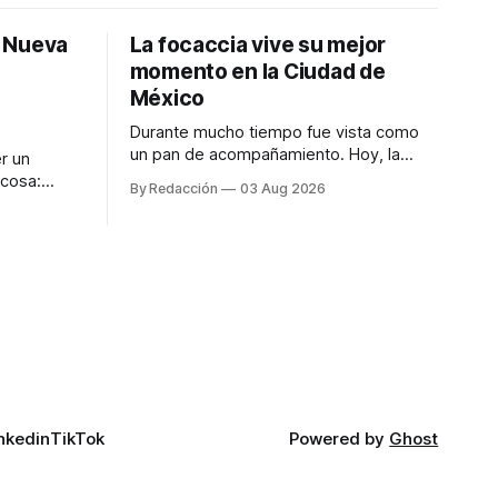
: Nueva
La focaccia vive su mejor
momento en la Ciudad de
México
Durante mucho tiempo fue vista como
un pan de acompañamiento. Hoy, la
r un
focaccia se ha convertido en uno de los
 cosa:
By Redacción
03 Aug 2026
platillos favoritos de quienes buscan
os
cocina artesanal, ingredientes de calidad
marketing
y experiencias que invitan a compartir
iter para
alrededor de la mesa. Durante mucho
a de
tiempo, hablar de cocina italiana era
ar
siempre de
a atender
n suerte—
nkedin
TikTok
Powered by
Ghost