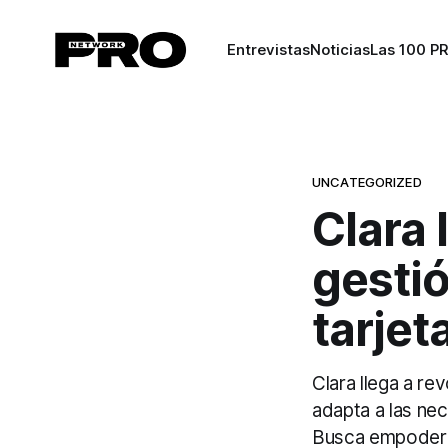
Entrevistas
Noticias
Las 100 P
UNCATEGORIZED
Clara 
gesti
tarjet
Clara llega a re
adapta a las ne
Busca empoderar