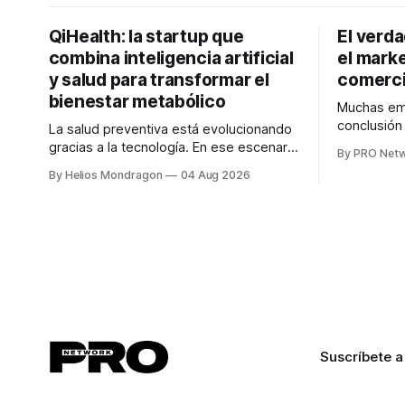
QiHealth: la startup que
El verd
combina inteligencia artificial
el marke
y salud para transformar el
comerci
bienestar metabólico
Muchas emp
conclusió
La salud preventiva está evolucionando
digitales n
gracias a la tecnología. En ese escenario
By PRO Net
marketing 
surge QiHealth, una startup que
By Helios Mondragon
04 Aug 2026
para Marce
desarrolla un ecosistema digital capaz
INTERIUS, 
de integrar dispositivos inteligentes,
otro lugar. Durante una entrevista para el
inteligencia artificial y monitoreo en
podcast SE
tiempo real para ayudar a las personas a
marketing d
tomar mejores decisiones sobre su
salud metabólica. Su propuesta busca
responder
Suscríbete a