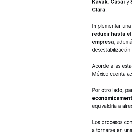
Kavak
,
Casai
y
Clara
.
Implementar una 
reducir hasta e
empresa
, ademá
desestabilización 
Acorde a las esta
México cuenta a
Por otro lado, pa
económicament
equivaldría a alr
Los procesos con
a tornarse en un