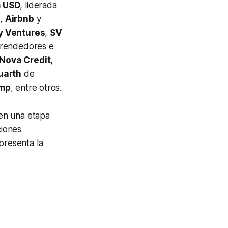
 USD
, liderada
e
,
Airbnb
y
y Ventures
,
SV
prendedores e
Nova Credit
,
uarth
de
mp
, entre otros.
 en una etapa
ciones
presenta la