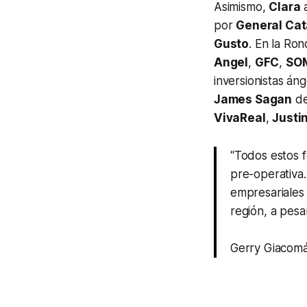
Asimismo,
Clara
a
por
General Cat
Gusto
. En la Ro
Angel
,
GFC
,
SOM
inversionistas án
James Sagan
d
VivaReal
,
Justi
“Todos estos f
pre-operativa.
empresariales
región, a pesa
Gerry Giacomá