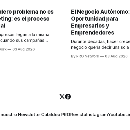
adero problema no es
El Negocio Autónomo
ting: es el proceso
Oportunidad para
al
Empresarios y
Emprendedores
resas llegan a la misma
n cuando sus campañas
Durante décadas, hacer crece
o generan ventas: "el
negocio quería decir una sola
work
03 Aug 2026
no funciona". Sin embargo,
contratar. Un diseñador para l
By PRO Network
03 Aug 2026
lo Gutiérrez, CEO de
anuncios, un especialista en 
el problema suele estar en
para las campañas, un copywr
los textos, alguien que supier
R PRO, el especialista en
publicidad digital para encontr
igital explicó que
prospectos, un vendedor par
llamadas y mensajes, y —co
una persona
 nuestro Newsletter
Cabildeo PRO
Revista
Instagram
Youtube
Li