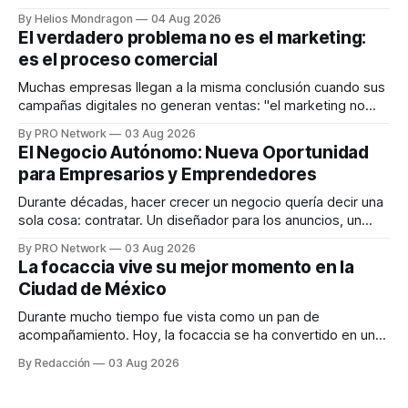
que desarrolla un ecosistema digital capaz de integrar
By Helios Mondragon
04 Aug 2026
dispositivos inteligentes, inteligencia artificial y monitoreo
El verdadero problema no es el marketing:
en tiempo real para ayudar a las personas a tomar mejores
es el proceso comercial
decisiones sobre su salud metabólica. Su propuesta busca
responder
Muchas empresas llegan a la misma conclusión cuando sus
campañas digitales no generan ventas: "el marketing no
funciona". Sin embargo, para Marcelo Gutiérrez, CEO de
By PRO Network
03 Aug 2026
INTERIUS, el problema suele estar en otro lugar. Durante
El Negocio Autónomo: Nueva Oportunidad
una entrevista para el podcast SER PRO, el especialista en
para Empresarios y Emprendedores
marketing digital explicó que
Durante décadas, hacer crecer un negocio quería decir una
sola cosa: contratar. Un diseñador para los anuncios, un
especialista en marketing para las campañas, un copywriter
By PRO Network
03 Aug 2026
para los textos, alguien que supiera de publicidad digital
La focaccia vive su mejor momento en la
para encontrar prospectos, un vendedor para atender
Ciudad de México
llamadas y mensajes, y —con suerte— una persona
Durante mucho tiempo fue vista como un pan de
acompañamiento. Hoy, la focaccia se ha convertido en uno
de los platillos favoritos de quienes buscan cocina
By Redacción
03 Aug 2026
artesanal, ingredientes de calidad y experiencias que
invitan a compartir alrededor de la mesa. Durante mucho
tiempo, hablar de cocina italiana era siempre de