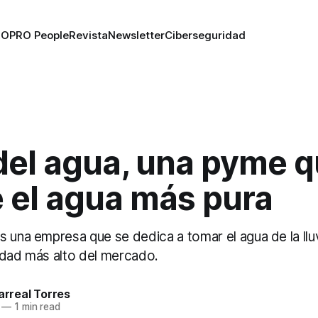
RO
PRO People
Revista
Newsletter
Ciberseguridad
del agua, una pyme 
 el agua más pura
 una empresa que se dedica a tomar el agua de la lluvi
idad más alto del mercado.
larreal Torres
—
1 min read