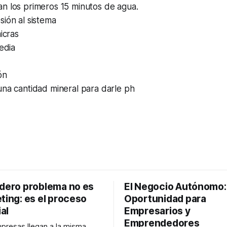
n los primeros 15 minutos de agua.
ión al sistema
micras
media
ón
una cantidad mineral para darle ph
adero problema no es
El Negocio Autónomo
ting: es el proceso
Oportunidad para
al
Empresarios y
Emprendedores
resas llegan a la misma