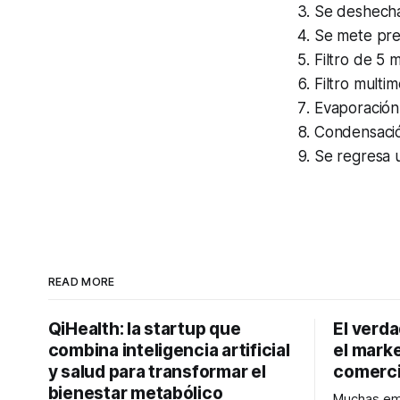
Se deshecha
Se mete pres
Filtro de 5 
Filtro multi
Evaporación
Condensaci
Se regresa 
READ MORE
QiHealth: la startup que
El verd
combina inteligencia artificial
el marke
y salud para transformar el
comerci
bienestar metabólico
Muchas emp