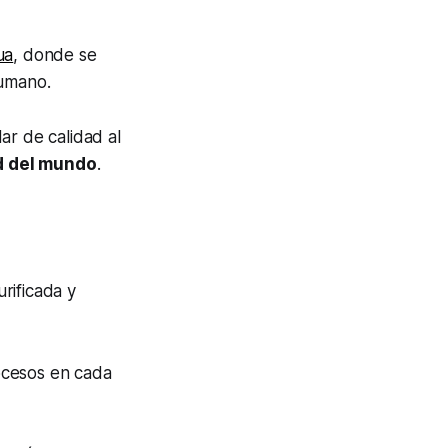
ua
, donde se
humano.
ar de calidad al
d del mundo
.
rificada y
ocesos en cada