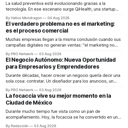
La salud preventiva está evolucionando gracias a la
tecnología. En ese escenario surge QiHealth, una startup
que desarrolla un ecosistema digital capaz de integrar
By Helios Mondragon
04 Aug 2026
dispositivos inteligentes, inteligencia artificial y monitoreo
El verdadero problema no es el marketing:
en tiempo real para ayudar a las personas a tomar mejores
es el proceso comercial
decisiones sobre su salud metabólica. Su propuesta busca
responder
Muchas empresas llegan a la misma conclusión cuando sus
campañas digitales no generan ventas: "el marketing no
funciona". Sin embargo, para Marcelo Gutiérrez, CEO de
By PRO Network
03 Aug 2026
INTERIUS, el problema suele estar en otro lugar. Durante
El Negocio Autónomo: Nueva Oportunidad
una entrevista para el podcast SER PRO, el especialista en
para Empresarios y Emprendedores
marketing digital explicó que
Durante décadas, hacer crecer un negocio quería decir una
sola cosa: contratar. Un diseñador para los anuncios, un
especialista en marketing para las campañas, un copywriter
By PRO Network
03 Aug 2026
para los textos, alguien que supiera de publicidad digital
La focaccia vive su mejor momento en la
para encontrar prospectos, un vendedor para atender
Ciudad de México
llamadas y mensajes, y —con suerte— una persona
Durante mucho tiempo fue vista como un pan de
acompañamiento. Hoy, la focaccia se ha convertido en uno
de los platillos favoritos de quienes buscan cocina
By Redacción
03 Aug 2026