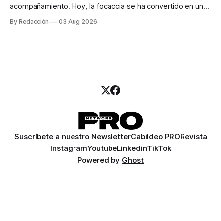
acompañamiento. Hoy, la focaccia se ha convertido en uno
de los platillos favoritos de quienes buscan cocina
By Redacción
03 Aug 2026
artesanal, ingredientes de calidad y experiencias que
invitan a compartir alrededor de la mesa. Durante mucho
tiempo, hablar de cocina italiana era siempre de
Suscríbete a nuestro Newsletter
Cabildeo PRO
Revista
Instagram
Youtube
Linkedin
TikTok
Powered by
Ghost