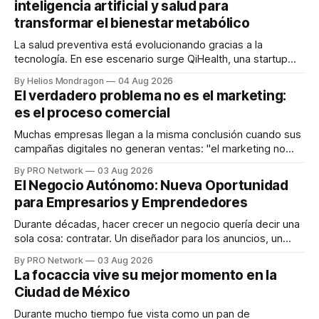
inteligencia artificial y salud para
transformar el bienestar metabólico
La salud preventiva está evolucionando gracias a la
tecnología. En ese escenario surge QiHealth, una startup
que desarrolla un ecosistema digital capaz de integrar
By Helios Mondragon
04 Aug 2026
dispositivos inteligentes, inteligencia artificial y monitoreo
El verdadero problema no es el marketing:
en tiempo real para ayudar a las personas a tomar mejores
es el proceso comercial
decisiones sobre su salud metabólica. Su propuesta busca
responder
Muchas empresas llegan a la misma conclusión cuando sus
campañas digitales no generan ventas: "el marketing no
funciona". Sin embargo, para Marcelo Gutiérrez, CEO de
By PRO Network
03 Aug 2026
INTERIUS, el problema suele estar en otro lugar. Durante
El Negocio Autónomo: Nueva Oportunidad
una entrevista para el podcast SER PRO, el especialista en
para Empresarios y Emprendedores
marketing digital explicó que
Durante décadas, hacer crecer un negocio quería decir una
sola cosa: contratar. Un diseñador para los anuncios, un
especialista en marketing para las campañas, un copywriter
By PRO Network
03 Aug 2026
para los textos, alguien que supiera de publicidad digital
La focaccia vive su mejor momento en la
para encontrar prospectos, un vendedor para atender
Ciudad de México
llamadas y mensajes, y —con suerte— una persona
Durante mucho tiempo fue vista como un pan de