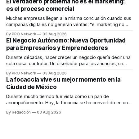
El verdadero problema no es el marketing:
en tiempo real para ayudar a las personas a tomar mejores
es el proceso comercial
decisiones sobre su salud metabólica. Su propuesta busca
responder
Muchas empresas llegan a la misma conclusión cuando sus
campañas digitales no generan ventas: "el marketing no
funciona". Sin embargo, para Marcelo Gutiérrez, CEO de
By PRO Network
03 Aug 2026
INTERIUS, el problema suele estar en otro lugar. Durante
El Negocio Autónomo: Nueva Oportunidad
una entrevista para el podcast SER PRO, el especialista en
para Empresarios y Emprendedores
marketing digital explicó que
Durante décadas, hacer crecer un negocio quería decir una
sola cosa: contratar. Un diseñador para los anuncios, un
especialista en marketing para las campañas, un copywriter
By PRO Network
03 Aug 2026
para los textos, alguien que supiera de publicidad digital
La focaccia vive su mejor momento en la
para encontrar prospectos, un vendedor para atender
Ciudad de México
llamadas y mensajes, y —con suerte— una persona
Durante mucho tiempo fue vista como un pan de
acompañamiento. Hoy, la focaccia se ha convertido en uno
de los platillos favoritos de quienes buscan cocina
By Redacción
03 Aug 2026
artesanal, ingredientes de calidad y experiencias que
invitan a compartir alrededor de la mesa. Durante mucho
tiempo, hablar de cocina italiana era siempre de