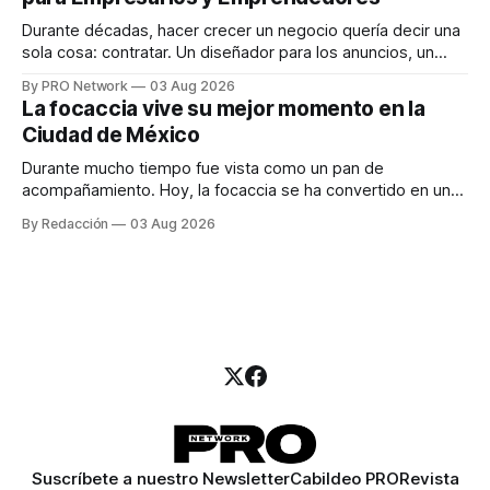
marketing digital explicó que
Durante décadas, hacer crecer un negocio quería decir una
sola cosa: contratar. Un diseñador para los anuncios, un
especialista en marketing para las campañas, un copywriter
By PRO Network
03 Aug 2026
para los textos, alguien que supiera de publicidad digital
La focaccia vive su mejor momento en la
para encontrar prospectos, un vendedor para atender
Ciudad de México
llamadas y mensajes, y —con suerte— una persona
Durante mucho tiempo fue vista como un pan de
acompañamiento. Hoy, la focaccia se ha convertido en uno
de los platillos favoritos de quienes buscan cocina
By Redacción
03 Aug 2026
artesanal, ingredientes de calidad y experiencias que
invitan a compartir alrededor de la mesa. Durante mucho
tiempo, hablar de cocina italiana era siempre de
Suscríbete a nuestro Newsletter
Cabildeo PRO
Revista