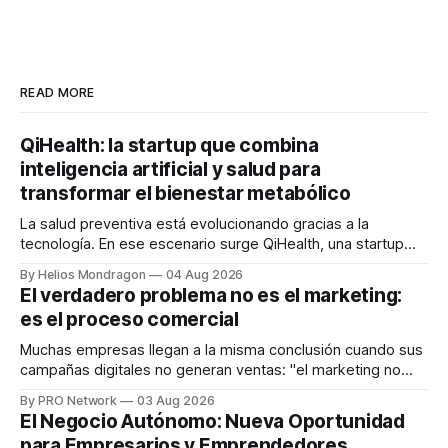
READ MORE
QiHealth: la startup que combina
inteligencia artificial y salud para
transformar el bienestar metabólico
La salud preventiva está evolucionando gracias a la
tecnología. En ese escenario surge QiHealth, una startup
que desarrolla un ecosistema digital capaz de integrar
By Helios Mondragon
04 Aug 2026
dispositivos inteligentes, inteligencia artificial y monitoreo
El verdadero problema no es el marketing:
en tiempo real para ayudar a las personas a tomar mejores
es el proceso comercial
decisiones sobre su salud metabólica. Su propuesta busca
responder
Muchas empresas llegan a la misma conclusión cuando sus
campañas digitales no generan ventas: "el marketing no
funciona". Sin embargo, para Marcelo Gutiérrez, CEO de
By PRO Network
03 Aug 2026
INTERIUS, el problema suele estar en otro lugar. Durante
El Negocio Autónomo: Nueva Oportunidad
una entrevista para el podcast SER PRO, el especialista en
para Empresarios y Emprendedores