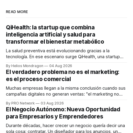
READ MORE
QiHealth: la startup que combina
inteligencia artificial y salud para
transformar el bienestar metabólico
La salud preventiva está evolucionando gracias a la
tecnología. En ese escenario surge QiHealth, una startup
que desarrolla un ecosistema digital capaz de integrar
By Helios Mondragon
04 Aug 2026
dispositivos inteligentes, inteligencia artificial y monitoreo
El verdadero problema no es el marketing:
en tiempo real para ayudar a las personas a tomar mejores
es el proceso comercial
decisiones sobre su salud metabólica. Su propuesta busca
responder
Muchas empresas llegan a la misma conclusión cuando sus
campañas digitales no generan ventas: "el marketing no
funciona". Sin embargo, para Marcelo Gutiérrez, CEO de
By PRO Network
03 Aug 2026
INTERIUS, el problema suele estar en otro lugar. Durante
El Negocio Autónomo: Nueva Oportunidad
una entrevista para el podcast SER PRO, el especialista en
para Empresarios y Emprendedores
marketing digital explicó que
Durante décadas, hacer crecer un negocio quería decir una
sola cosa: contratar. Un diseñador para los anuncios, un