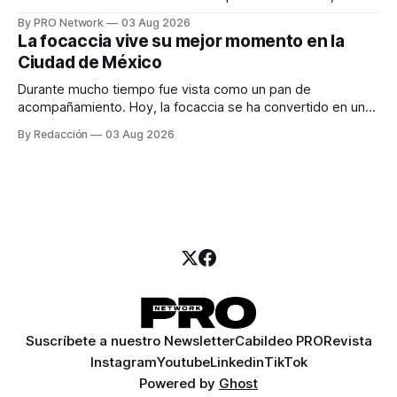
especialista en marketing para las campañas, un copywriter
By PRO Network
03 Aug 2026
para los textos, alguien que supiera de publicidad digital
La focaccia vive su mejor momento en la
para encontrar prospectos, un vendedor para atender
Ciudad de México
llamadas y mensajes, y —con suerte— una persona
Durante mucho tiempo fue vista como un pan de
acompañamiento. Hoy, la focaccia se ha convertido en uno
de los platillos favoritos de quienes buscan cocina
By Redacción
03 Aug 2026
artesanal, ingredientes de calidad y experiencias que
invitan a compartir alrededor de la mesa. Durante mucho
tiempo, hablar de cocina italiana era siempre de
Suscríbete a nuestro Newsletter
Cabildeo PRO
Revista
Instagram
Youtube
Linkedin
TikTok
Powered by
Ghost