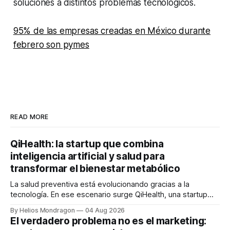
soluciones a distintos problemas tecnológicos.
95% de las empresas creadas en México durante
febrero son pymes
READ MORE
QiHealth: la startup que combina
inteligencia artificial y salud para
transformar el bienestar metabólico
La salud preventiva está evolucionando gracias a la
tecnología. En ese escenario surge QiHealth, una startup
que desarrolla un ecosistema digital capaz de integrar
By Helios Mondragon
04 Aug 2026
dispositivos inteligentes, inteligencia artificial y monitoreo
El verdadero problema no es el marketing:
en tiempo real para ayudar a las personas a tomar mejores