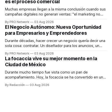
es el proceso comercial
decisiones sobre su salud metabólica. Su propuesta busca
responder
Muchas empresas llegan a la misma conclusión cuando sus
campañas digitales no generan ventas: "el marketing no
funciona". Sin embargo, para Marcelo Gutiérrez, CEO de
By PRO Network
03 Aug 2026
INTERIUS, el problema suele estar en otro lugar. Durante
El Negocio Autónomo: Nueva Oportunidad
una entrevista para el podcast SER PRO, el especialista en
para Empresarios y Emprendedores
marketing digital explicó que
Durante décadas, hacer crecer un negocio quería decir una
sola cosa: contratar. Un diseñador para los anuncios, un
especialista en marketing para las campañas, un copywriter
By PRO Network
03 Aug 2026
para los textos, alguien que supiera de publicidad digital
La focaccia vive su mejor momento en la
para encontrar prospectos, un vendedor para atender
Ciudad de México
llamadas y mensajes, y —con suerte— una persona
Durante mucho tiempo fue vista como un pan de
acompañamiento. Hoy, la focaccia se ha convertido en uno
de los platillos favoritos de quienes buscan cocina
By Redacción
03 Aug 2026
artesanal, ingredientes de calidad y experiencias que
invitan a compartir alrededor de la mesa. Durante mucho
tiempo, hablar de cocina italiana era siempre de