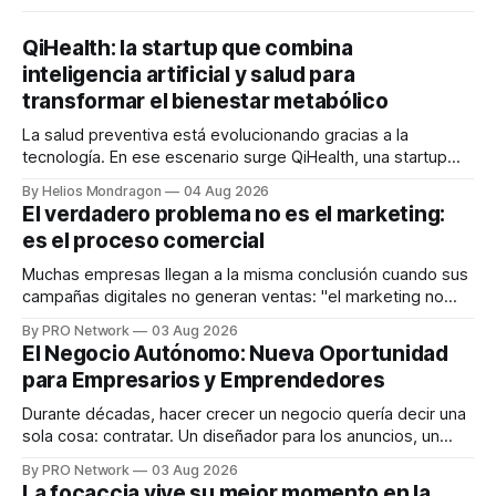
QiHealth: la startup que combina
inteligencia artificial y salud para
transformar el bienestar metabólico
La salud preventiva está evolucionando gracias a la
tecnología. En ese escenario surge QiHealth, una startup
que desarrolla un ecosistema digital capaz de integrar
By Helios Mondragon
04 Aug 2026
dispositivos inteligentes, inteligencia artificial y monitoreo
El verdadero problema no es el marketing:
en tiempo real para ayudar a las personas a tomar mejores
es el proceso comercial
decisiones sobre su salud metabólica. Su propuesta busca
responder
Muchas empresas llegan a la misma conclusión cuando sus
campañas digitales no generan ventas: "el marketing no
funciona". Sin embargo, para Marcelo Gutiérrez, CEO de
By PRO Network
03 Aug 2026
INTERIUS, el problema suele estar en otro lugar. Durante
El Negocio Autónomo: Nueva Oportunidad
una entrevista para el podcast SER PRO, el especialista en
para Empresarios y Emprendedores
marketing digital explicó que
Durante décadas, hacer crecer un negocio quería decir una
sola cosa: contratar. Un diseñador para los anuncios, un
especialista en marketing para las campañas, un copywriter
By PRO Network
03 Aug 2026
para los textos, alguien que supiera de publicidad digital
La focaccia vive su mejor momento en la