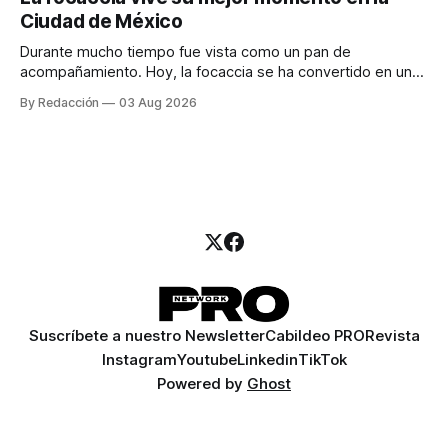
para encontrar prospectos, un vendedor para atender
Ciudad de México
llamadas y mensajes, y —con suerte— una persona
Durante mucho tiempo fue vista como un pan de
acompañamiento. Hoy, la focaccia se ha convertido en uno
de los platillos favoritos de quienes buscan cocina
By Redacción
03 Aug 2026
artesanal, ingredientes de calidad y experiencias que
invitan a compartir alrededor de la mesa. Durante mucho
tiempo, hablar de cocina italiana era siempre de
Suscríbete a nuestro Newsletter
Cabildeo PRO
Revista
Instagram
Youtube
Linkedin
TikTok
Powered by
Ghost