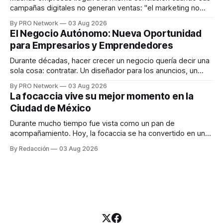
campañas digitales no generan ventas: "el marketing no
funciona". Sin embargo, para Marcelo Gutiérrez, CEO de
By PRO Network
03 Aug 2026
INTERIUS, el problema suele estar en otro lugar. Durante
El Negocio Autónomo: Nueva Oportunidad
una entrevista para el podcast SER PRO, el especialista en
para Empresarios y Emprendedores
marketing digital explicó que
Durante décadas, hacer crecer un negocio quería decir una
sola cosa: contratar. Un diseñador para los anuncios, un
especialista en marketing para las campañas, un copywriter
By PRO Network
03 Aug 2026
para los textos, alguien que supiera de publicidad digital
La focaccia vive su mejor momento en la
para encontrar prospectos, un vendedor para atender
Ciudad de México
llamadas y mensajes, y —con suerte— una persona
Durante mucho tiempo fue vista como un pan de
acompañamiento. Hoy, la focaccia se ha convertido en uno
de los platillos favoritos de quienes buscan cocina
By Redacción
03 Aug 2026
artesanal, ingredientes de calidad y experiencias que
invitan a compartir alrededor de la mesa. Durante mucho
tiempo, hablar de cocina italiana era siempre de