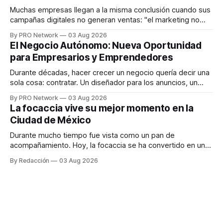
responder
Muchas empresas llegan a la misma conclusión cuando sus
campañas digitales no generan ventas: "el marketing no
funciona". Sin embargo, para Marcelo Gutiérrez, CEO de
By PRO Network
03 Aug 2026
INTERIUS, el problema suele estar en otro lugar. Durante
El Negocio Autónomo: Nueva Oportunidad
una entrevista para el podcast SER PRO, el especialista en
para Empresarios y Emprendedores
marketing digital explicó que
Durante décadas, hacer crecer un negocio quería decir una
sola cosa: contratar. Un diseñador para los anuncios, un
especialista en marketing para las campañas, un copywriter
By PRO Network
03 Aug 2026
para los textos, alguien que supiera de publicidad digital
La focaccia vive su mejor momento en la
para encontrar prospectos, un vendedor para atender
Ciudad de México
llamadas y mensajes, y —con suerte— una persona
Durante mucho tiempo fue vista como un pan de
acompañamiento. Hoy, la focaccia se ha convertido en uno
de los platillos favoritos de quienes buscan cocina
By Redacción
03 Aug 2026
artesanal, ingredientes de calidad y experiencias que
invitan a compartir alrededor de la mesa. Durante mucho
tiempo, hablar de cocina italiana era siempre de