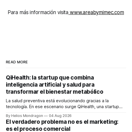
Para más información visita
www.areabymimec.com
READ MORE
QiHealth: la startup que combina
inteligencia artificial y salud para
transformar el bienestar metabólico
La salud preventiva está evolucionando gracias a la
tecnología. En ese escenario surge QiHealth, una startup
que desarrolla un ecosistema digital capaz de integrar
By Helios Mondragon
04 Aug 2026
dispositivos inteligentes, inteligencia artificial y monitoreo
El verdadero problema no es el marketing:
en tiempo real para ayudar a las personas a tomar mejores
es el proceso comercial
decisiones sobre su salud metabólica. Su propuesta busca